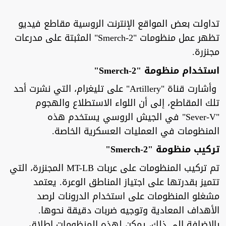
تداولت بعض المواقع الإنترنت الروسية مقاطع فيديو
تظهر عمل منظومات "Smerch-2" المثبتة على مدرعات
مجنزرة.
استخدام منظومة "Smerch-2"
وأشارت قناة "Artillery" على تليغرام، التي نشرت أحد
تلك المقاطع، إلى أن اللواء الاستطلاع والهجوم
"Sever-V" في الجيش الروسي يستخدم هذه
المنظومات في العمليات العسكرية الخاصة.
تركيب منظومة "Smerch-2"
تم تركيب المنظومات على عربات MT-LB المجنزرة، التي
تتميز بقدرتها على اجتياز المناطق الوعرة. يعتمد
مشغلو المنظومات على استخدام الدرونات لرصد
الأهداف المعادية وتوجيه ضربات دقيقة نحوها.
بالإضافة إلى ذلك، يمكن لهذه المنظومات إطلاق