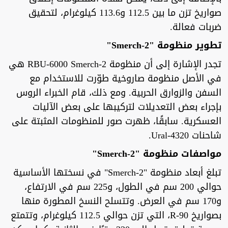
صواريخ تزن ما بين 112.5 و113.6 كيلوغرام، لتحقيق
ضربات فعالة.
تطوير منظومة "Smerch-2"
تجدر الإشارة إلى أن منظومة RBU-6000 Smerch-2 هي
في الأصل منظومة صاروخية طوّرت للاستخدام مع
السفن والزوارق الحربية. ومع ذلك، قام الخبراء الروس
بإجراء بعض التعديلات لتركيبها على بعض الآليات
العسكرية. سابقًا، ظهرت صور للمنظومات المثبتة على
شاحنات Ural-4320.
مواصفات منظومة "Smerch-2"
تبلغ أبعاد منظومة "Smerch-2" في نسختها الأساسية
حوالي 200 سم في الطول، و225 سم في الارتفاع،
و170 سم في العرض. وتتسلح النسخ المطورة منها
بصواريخ 90-R، التي تزن حوالي 112.5 كيلوغرام، وتتمتع