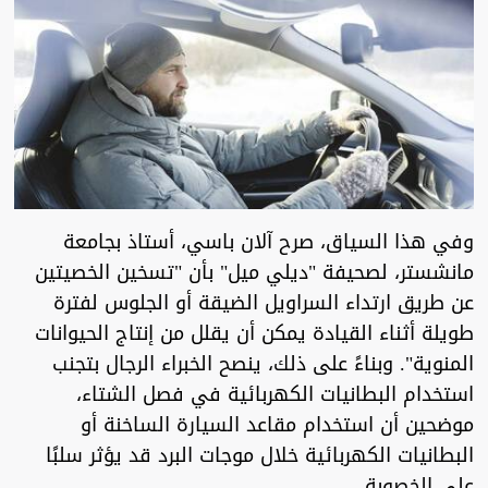
وفي هذا السياق، صرح آلان باسي، أستاذ بجامعة
مانشستر، لصحيفة "ديلي ميل" بأن "تسخين الخصيتين
عن طريق ارتداء السراويل الضيقة أو الجلوس لفترة
طويلة أثناء القيادة يمكن أن يقلل من إنتاج الحيوانات
المنوية". وبناءً على ذلك، ينصح الخبراء الرجال بتجنب
استخدام البطانيات الكهربائية في فصل الشتاء،
موضحين أن استخدام مقاعد السيارة الساخنة أو
البطانيات الكهربائية خلال موجات البرد قد يؤثر سلبًا
على الخصوبة.