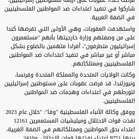
فرضت كندا، عقوبات على أربعة مستوطنين إسرائيليين،
شاركوا في تنفيذ اعتداءات ضد المواطنين الفلسطينيين
في الضفة الغربية.
واستهدفت العقوبات، وهي الأولى التي تفرضها كندا
على من وصفتهم وزارة خارجيتها بأنهم "مستعمرون
إسرائيليون متطرفون"، أفرادا متهمين بالضلوع بشكل
مباشر أو غير مباشر في تنفيذ اعتداءات ضد المواطنين
الفلسطينيين وممتلكاتهم.
وكانت الولايات المتحدة والمملكة المتحدة وفرنسا،
ونيوزلندا، قد فرضت عقوبات على مستوطنين إسرائيليين
لتورطهم في اعتداءات وهجمات ضد المواطنين
الفلسطينيين.
ووفق وكالة الأنباء الفلسطينية "وفا": "خلال عام 2023
نفذت قوات الاحتلال وميليشيات المستعمرين 12161
اعتداء بحق المواطنين وممتلكاتهم في الضفة الغربية،
بينها 9751 اعتداء نفذتها قوات الاحتلال، و2410