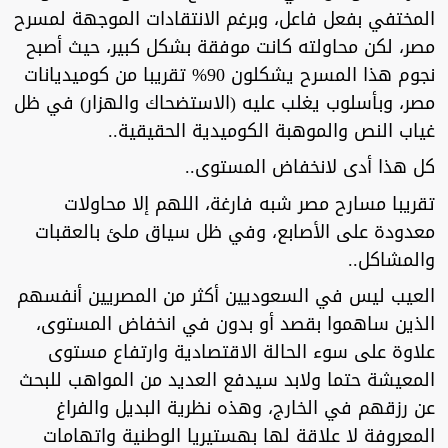
المختفي بفعل فاعل، وبرغم الانتقادات الموجهة لمسرح
مصر، لكن محاولته كانت موفقة بشكل كبير، حيث أصبح
نجوم هذا المسرح يشكلون 90% تقريبا من كوميديانات
مصر، وبأسلوب يغلب عليه (الاستضحاك والهزار) في ظل
غياب النص والموهبة الكوميدية الحقيقية..
كل هذا أدى لانخفاض المستوى..
تقريبا مسارح مصر شبه فارغة، اللهم إلا محاولات
معدودة على الأصابع، وفي ظل سياق ملئ بالعقبات
والمشاكل..
العيب ليس في السعوديين أكثر من المصريين أنفسهم
الذين ساهموا بقصد أو بدون في انخفاض المستوى،
علاوة على سوء الحالة الاقتصادية وارتفاع مستوى
المعيشة حتما ولابد سيدفع العديد من المواهب للبحث
عن رزقهم في الخارج، وهذه نظرية البديل والفراغ
المعروفة لا علاقة لها بهستيريا الوطنية واتهامات