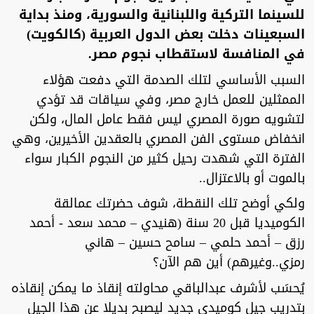
للسينما التركية واللبنانية والسورية، ومنذ بداية
السبعينات دخلت بعض الدول العربية (كالكويت)
في المنافسة لاستقطاب نجوم مصر.
السبب الأساسي لتلك الصدمة التي دفعت هؤلاء
الممثلين للعمل خارج مصر، وفي سياقات قد تؤدي
لتشويه صورة المصري ليس فقط عامل المال، ولكن
انخفاض مستوى الفن المصري بالعقدين الأخيرين، وهي
الفترة التي شهدت رحيل كثير من النجوم الكبار سواء
بالموت أو بالاعتزال..
ولكي أوضح تلك النقطة، شوف حضرتك عمالقة
الكوميديا قبل 20 سنة (هنيدي – محمد سعد - أحمد
رزق – أحمد حلمي – سامح حسين – هاني
رمزي..وغيرهم) أين هم الآن؟
يُحسَب لأشرف عبدالباقي محاولته إنقاذ ما يمكن إنقاذه
بتدريب جيل كوميدي جديد ليصبح بديلا عن هذا الجيل