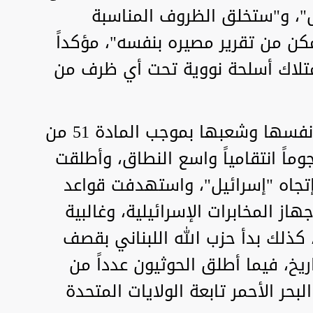
، و"ستخلق الظروف المناسبة
كن من تقرير مصيره بنفسه"، مؤكداً
امتلاك أسلحة نووية تحت أي ظرف من
لم تتأخر إيران بالرد والدفاع عن نفسها وشعبها بموجب المادة 51 من
ماً انتقامياً واسع النطاق، وأطلقت
إتجاه "إسرائيل"، واستهدفت قواعد
از المخابرات الإسرائيلية، وغالبية
 كذلك بدأ حزب الله اللبناني بقصف
يخ، فيما أطلق الحوثيون عدداً من
حر الأحمر تابعة الولايات المتحدة