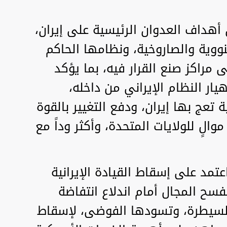
 أهداف العدوان الرئيسية على إيران،
ووية والصاروخية، ونظامها الحاكم
ى مراكز صنع القرار فيه، بما يؤكد
ار النظام الإيراني من داخله،
عج بها إيران، ودفع التغيير بالقوة
موالٍ للولايات المتحدة، وأكثر وداً مع
اعتمد على إسقاط القيادة الإيرانية
سح المجال أمام اندلاع انتفاضة
السيطرة، وتسودها الفوضى، لإسقاط