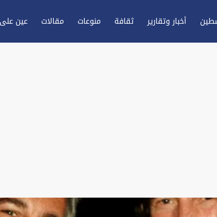
طين
أخبار وتقارير
ثقافة
منوعات
مقالات
عين علی 