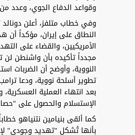
وقواعد الدفاع الجوي، وعدد من ا
وفي خطاب متلفز، أعلن دونالد 
النطاق على إيران، مؤكداً أن 
الأمريكيين، والقضاء على التهدي
مجدداً تأكيده بأن واشنطن لن 
النووية، وأوضح أن الضربات اس
تطوير أسلحة نووية، ودعا ترامب 
بعد انتهاء العملية العسكرية، و
الإستسلام والحصول على "حصانة"
كما ألقى بنيامين نتنياهو خطاباً 
بأنها تُشكل "تهديد وجودي" لإس