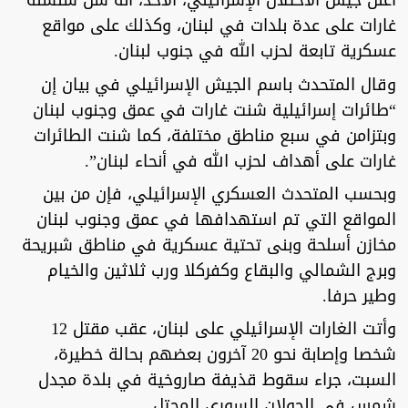
أعلن جيش الاحتلال الإسرائيلي، الأحد، أنه شن سلسلة
غارات على عدة بلدات في لبنان، وكذلك على مواقع
عسكرية تابعة لحزب الله في جنوب لبنان.
وقال المتحدث باسم الجيش الإسرائيلي في بيان إن
“طائرات إسرائيلية شنت غارات في عمق وجنوب لبنان
وبتزامن في سبع مناطق مختلفة، كما شنت الطائرات
غارات على أهداف لحزب الله في أنحاء لبنان”.
وبحسب المتحدث العسكري الإسرائيلي، فإن من بين
المواقع التي تم استهدافها في عمق وجنوب لبنان
مخازن أسلحة وبنى تحتية عسكرية في مناطق شبريحة
وبرج الشمالي والبقاع وكفركلا ورب ثلاثين والخيام
وطير حرفا.
وأتت الغارات الإسرائيلي على لبنان، عقب مقتل 12
شخصا وإصابة نحو 20 آخرون بعضهم بحالة خطيرة،
السبت، جراء سقوط قذيفة صاروخية في بلدة مجدل
شمس في الجولان السوري المحتل.