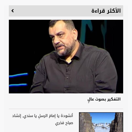
الأكثر قراءة
التفكير بصوت عالٍ
أنشودة يا إمامَ الرسلِ يا سندي, إنشاد
صباح فخري