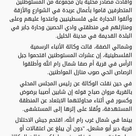
وأفادت مصادر محلية بأن مجموعة من المستوطنين
المتطرفين قاموا بأعمال عربدة في الشوارع والأزقة
وألقوا الحجارة على فلسطينيين واعتدوا عليهم وعلى
ومنازلهم في منطقتي وادي الحصين وحارة جابر في
البلدة القديمة في مدينة الخليل.
وشمالي الضفة، قالت وكالة الأنباء الرسمية
الفلسطينية، إن عشرات المستوطنين اقتحموا جبل
الرأس في قرية أم صفا شمال رام الله وأطلقوا
الرصاص الحي صوب منازل المواطنين.
في حين نقلت الوكالة عن رئيس المجلس المحلي
بالقرية مروان صباح قوله إن شابين أصيبا برضوض
وكسور في أثناء محاولتهما الابتعاد عن المنطقة
المستهدفة، ونُقلا على إثرها إلى المستشفى.
بينما في شمال غرب رام الله، اقتحم جيش الاحتلال
قرية دير أبو مشعل، "دون أن يبلغ عن اعتقالات أو