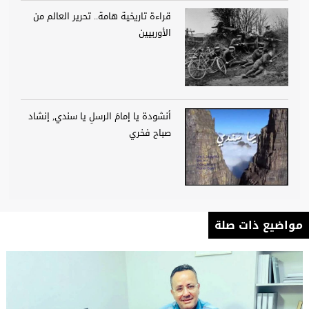
قراءة تاريخية هامة.. تحرير العالم من
الأوربيين
أنشودة يا إمامَ الرسلِ يا سندي, إنشاد
صباح فخري
مواضيع ذات صلة