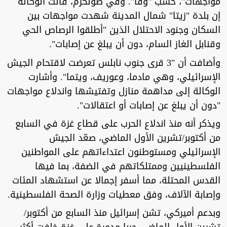
مواجهات"، حسب "وفا". وفي طولكرم، قالت الوكالة
إن بلدة "زيتا" شمال المدينة شهدت مواجهات بين
السكان وجنود الاحتلال الذين "أطلقوا الرصاص الحي
وقنابل الغاز السام، دون أن يبلغ عن إصابات".
وأضافت أن "3 قرى جنوب نابلس تعرضت لاقتحام الجيش
الإسرائيلي، وهي مادما، وعوريف، ويتما". وأشارت
الوكالة إلى مداهمة منازل وتفتيشها واندلاع مواجهات
"دون أن يبلغ عن إصابات أو اعتقالات".
ويذكر أنه منذ اندلاع الحرب على قطاع غزة في السابع
من أكتوبر/تشرين الأول الماضي، صعّد الجيش
الإسرائيلي ومستوطنون اعتداءاتهم على المواطنين
الفلسطينيين وممتلكاتهم في الضفة، بما فيها
القدس المحتلة، مما أسفر إجمالا عن استشهاد المئات
وإصابة الآلاف، وفق معطيات وزارة الصحة الفلسطينية.
وبدعم أميركي، تشن إسرائيل منذ السابع من أكتوبر/