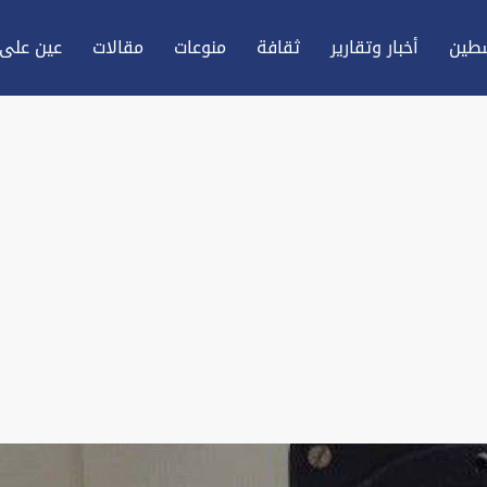
طين
أخبار وتقارير
ثقافة
منوعات
مقالات
عين علی 