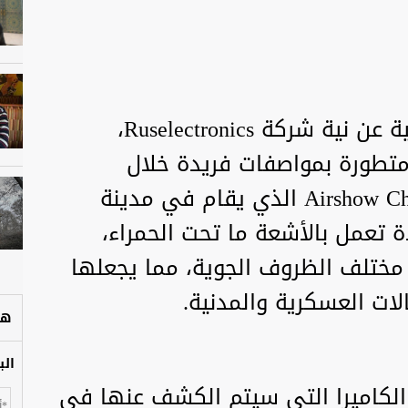
أعلنت مؤسسة "روستيخ" الروسية عن نية شركة Ruselectronics،
 متطورة بمواصفات فريدة خلال
مشاركتها في معرض Airshow China 2024 الذي يقام في مدينة
ة تعمل بالأشعة ما تحت الحمراء،
 مختلف الظروف الجوية، مما يجعلها
لات العسكرية والمدنية.
هل
الب
 الكاميرا التي سيتم الكشف عنها في