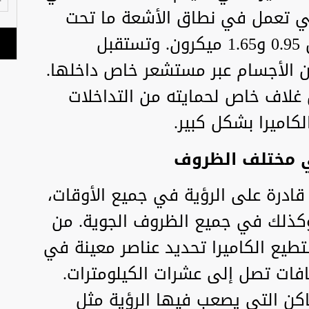
 هي كاميرا UTK-4، التي تعمل في نطاق الأشعة ما تحت
الحمراء (SWIR) الذي يتراوح بين 0.95 و1.65 ميكرون. وتستقبل
من الأجسام عبر مستشعر خاص داخلها.
غلاف خاص لحمايته من التداخلات
لكاميرا بشكل كبير.
في مختلف الظروف
اميرا UTK-4 لتكون قادرة على الرؤية في جميع الأوقات،
وكذلك في جميع الظروف الجوية. من
تطيع الكاميرا تحديد عناصر معينة في
فات تصل إلى عشرات الكيلومترات.
اكن التي يصعب فيها الرؤية مثل