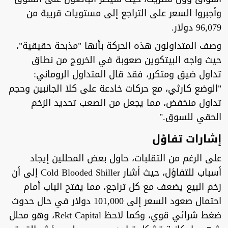
وأجبروا السعر على التراجع إلى مستويات قريبة من
96,079 دولار.
وصف المتداولون هذه الحركة بأنها "مذبحة حقيقية"،
حيث واجه البيتكوين صعوبة في الخروج من نطاق
تداول ضيق ومتكرر، فقد قال المتداول الروماني:
"الوضع كارثي، مع حركات خادعة على كلا الجانبين وحجم
تداول منخفض، مما يجعل من الصعب تحديد الزخم
الحقي للسوق."
إشارات تفاؤل
على الرغم من التقلبات، حاول بعض المحللين إيجاد
أسباب للتفاؤل، حيث أشار Cold Blooded Shiller إلى أن
زخم البيع يضعف مع كل تراجع، مما يفتح الباب أمام
احتمال صعود السعر إلى 101,000 دولار في حال حدوث
ضغط شرائي قوي، وكما لاحظ Rekt Capital، وهو محلل