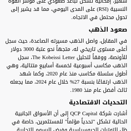
شهير، إمكانية تشكل تباعد صعودي على مؤشر القوة
النسبية (RSI) على المدى اليومي، مما قد يشير إلى
تحول محتمل في الاتجاه.
صعود الذهب
في المقابل، واصل الذهب مسيرته الصاعدة، حيث سجل
أعلى مستوى تاريخي له، متجهاً نحو عتبة 3000 دولار
للأونصة، ووفقاً لتحليل The Kobeissi Letter، سجل
الذهب مكاسب أسبوعية لخمسة أسابيع متتالية، وهي
أطول سلسلة مكاسب منذ عام 2020، وكما شهد
الذهب ارتفاعًا بنسبة 27% خلال عام 2024، مما يجعله
ثالث أفضل عام منذ 1980.
التحديات الاقتصادية
أشارت شركة QCP Capital إلى أن الأسواق الجانبية
الحالية تشكل "تحدياً مؤلماً" للمستثمرين، خاصة في
ظل التوترات الجيوسياسية وفرض الرسوم التجارية