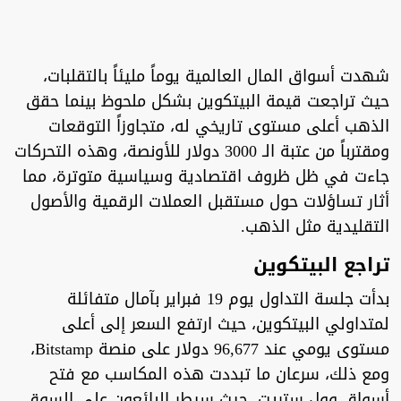
شهدت أسواق المال العالمية يوماً مليئاً بالتقلبات،
حيث تراجعت قيمة البيتكوين بشكل ملحوظ بينما حقق
الذهب أعلى مستوى تاريخي له، متجاوزاً التوقعات
ومقترباً من عتبة الـ 3000 دولار للأونصة، وهذه التحركات
جاءت في ظل ظروف اقتصادية وسياسية متوترة، مما
أثار تساؤلات حول مستقبل العملات الرقمية والأصول
التقليدية مثل الذهب.
تراجع البيتكوين
بدأت جلسة التداول يوم 19 فبراير بآمال متفائلة
لمتداولي البيتكوين، حيث ارتفع السعر إلى أعلى
مستوى يومي عند 96,677 دولار على منصة Bitstamp،
ومع ذلك، سرعان ما تبددت هذه المكاسب مع فتح
أسواق وول ستريت، حيث سيطر البائعون على السوق