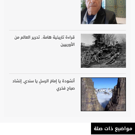
قراءة تاريخية هامة.. تحرير العالم من
الأوربيين
أنشودة يا إمامَ الرسلِ يا سندي, إنشاد
صباح فخري
مواضيع ذات صلة