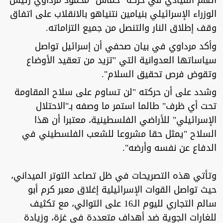
اتهم القيادي في حركة "حماس" محمود مرداوي رئيس
الوزراء الإسرائيلي بنيامين نتنياهو بالانقلاب على اتفاق
وقف إطلاق النار والتنصل من جميع التزاماته.
وأكد مرداوي في بيان صحفي أن إسرائيل تواصل
سياساتها العدوانية التي "تزيد من تعقيد الأوضاع
وتقوض فرص تحقيق السلام".
وشدد على أن حركته "لن تساوم على سلاح المقاومة
تحت أي ظرف" طالما استمر ما وصفه بـ"الاحتلال
الإسرائيلي" للأراضي الفلسطينية، معتبرا أن هذا
السلاح "يمثل حقا مشروعا للشعب الفلسطيني في
الدفاع عن نفسه وأرضه".
وتأتي هذه التصريحات في ظل تصاعد التوتر الميداني،
حيث تواصل القوات الإسرائيلية إغلاق معبر كرم أبو
سالم التجاري لليوم الـ16 على التوالي، مع تكثيف
للغارات الجوية ضد أهداف متعددة في غزة، وزيادة