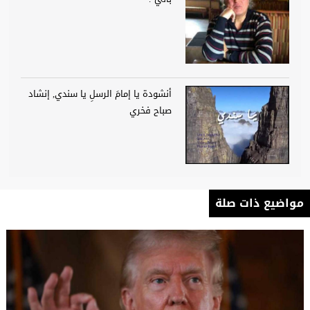
أنشودة يا إمامَ الرسلِ يا سندي, إنشاد
صباح فخري
مواضيع ذات صلة