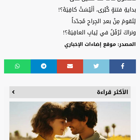
بدايةِ فتنةٍ كُبْرى، ألَيْسَتْ كافِيَهْ؟!
لِتَقومَ مِنْ بعدِ الجِراحِ مًجدّداً
ونراكَ تَرْفُلُ في ثِيابِ العافِيَهْ؟!
المصدر: موقع إضاءات الإخباري
الأكثر قراءة