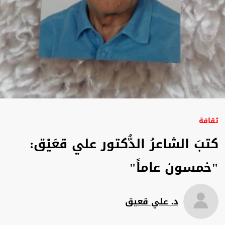
ثقافة
كتبَ الشاعرُ الدُّكتور علي قعَيْق:
"خمسون عاماً"
د. علي قعيق