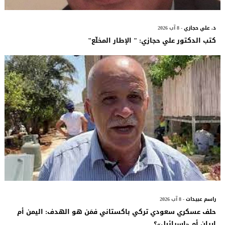
د. علي حجازي
- 8 آب 2026
كتب الدكتور علي حجازي: " الإطار المخلّع"
راسم عبيدات
- 8 آب 2026
حلف عسكري سعودي تركي باكستاني فمَن هو الهدف: اليمن أم
إيران أم «إسرائيل»؟