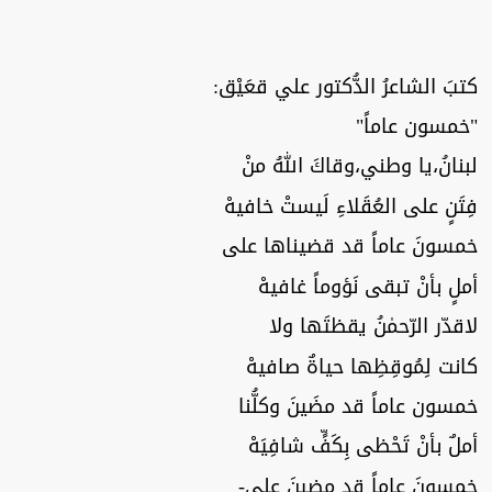
كتبَ الشاعرُ الدُّكتور علي قعَيْق:
"خمسون عاماً"
لبنانُ،يا وطني،وقاكَ اللهُ منْ
فِتَنٍ على العُقَلاءِ لَيستْ خافيهْ
خمسونَ عاماً قد قضيناها على
أملٍ بأنْ تبقى نَؤوماً غافيهْ
لاقدّر الرّحمٰنُ يقظتَها ولا
كانت لِمُوقِظِها حياةٌ صافيهْ
خمسون عاماً قد مضَينَ وكلُّنا
أملٌ بأنْ تَحْظى بِكَفٍّ شافِيَهْ
خمسونَ عاماً قد مضينَ على-