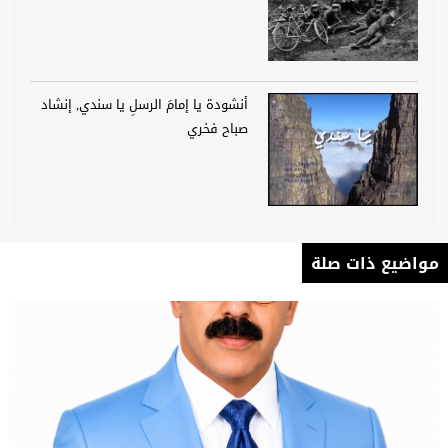
أنشودة يا إمامَ الرسلِ يا سندي, إنشاد
صباح فخري
مواضيع ذات صلة