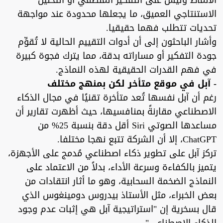
الأنماط وليس على التفكير المنطقي أو التحليل
الاستنتاجي العميق، ما يجعلها محدودة عند مواجهة
تحديات تتطلب فهما حقيقيا.
وأشار الباحثون إلى أن أدوات التقييم الحالية لا تُقوِّم
جودة التفكير أو مساراته بدقة، مما يترك فجوة كبيرة
في فهم القدرات الحقيقية لهذه النماذج.
- آبل في موقع متأخر لكن بمنهج مختلف
رغم أن آبل نفسها تُعد متأخرة تقنيًا في مجال الذكاء
الاصطناعي مقارنةً بمنافسيها، حيث أظهرت تقارير أن
مساعدها الصوتي Siri أقل دقة بنسبة 25% من
ChatGPT، إلا أن الشركة تتبع نهجا مختلفا.
تركز آبل على تطوير ذكاء اصطناعي مُدمج على الأجهزة،
يتميز بالكفاءة وسرعة الأداء، بدلاً من الاعتماد على
النماذج الضخمة السحابية، وهو ما أثار انتقادات من
بعض الخبراء، مثل الأستاذ بيدروس دومينغوس الذي
قال بسخرية إن "استراتيجية آبل هي إثبات عدم وجود