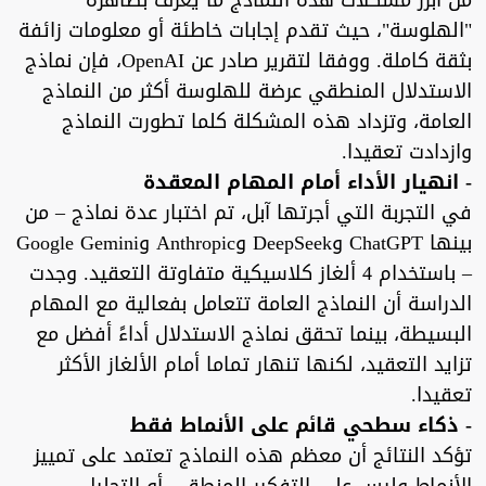
من أبرز مشكلات هذه النماذج ما يُعرف بظاهرة
"الهلوسة"، حيث تقدم إجابات خاطئة أو معلومات زائفة
بثقة كاملة. ووفقا لتقرير صادر عن OpenAI، فإن نماذج
الاستدلال المنطقي عرضة للهلوسة أكثر من النماذج
العامة، وتزداد هذه المشكلة كلما تطورت النماذج
وازدادت تعقيدا.
- انهيار الأداء أمام المهام المعقدة
في التجربة التي أجرتها آبل، تم اختبار عدة نماذج – من
بينها ChatGPT وDeepSeek وAnthropic وGoogle Gemini
– باستخدام 4 ألغاز كلاسيكية متفاوتة التعقيد. وجدت
الدراسة أن النماذج العامة تتعامل بفعالية مع المهام
البسيطة، بينما تحقق نماذج الاستدلال أداءً أفضل مع
تزايد التعقيد، لكنها تنهار تماما أمام الألغاز الأكثر
تعقيدا.
- ذكاء سطحي قائم على الأنماط فقط
تؤكد النتائج أن معظم هذه النماذج تعتمد على تمييز