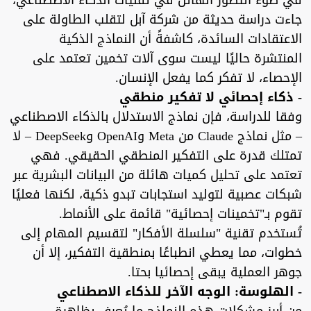
في ضوء التطور الهائل في تقنيات الذكاء الاصطناعي،
جاءت دراسة حديثة من شركة آبل لتقلب الطاولة على
الاعتقادات السائدة، كاشفةً أن النماذج الذكية
المنتشرة حاليًا ليست سوى آلات تخمين تعتمد على
الإحصاء، لا تفكر كما يفعل الإنسان.
- ذكاء إحصائي لا تفكير منطقي
وفقا للدراسة، فإن نماذج الاستدلال بالذكاء الاصطناعي
– مثل نماذج Claude من Meta وOpenAI وDeepSeek – لا
تمتلك قدرة على التفكير المنطقي الحقيقي. فهي
تعتمد على تحليل كميات هائلة من البيانات البشرية عبر
شبكات عصبية لتوليد استجابات تبدو ذكية، لكنها فعليًا
تقوم بـ"تخمينات إحصائية" قائمة على الأنماط.
تُستخدم تقنية "سلسلة الأفكار" لتقسيم المهام إلى
خطوات، مما يعطي انطباعًا بمنطقية التفكير، إلا أن
جوهر العملية يبقى إحصائيا بحتا.
- الهلوسة: الوجه الآخر للذكاء الاصطناعي