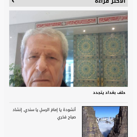
الأكثر قراءة
حلف بغداد يتجدد
أنشودة يا إمامَ الرسلِ يا سندي, إنشاد
صباح فخري