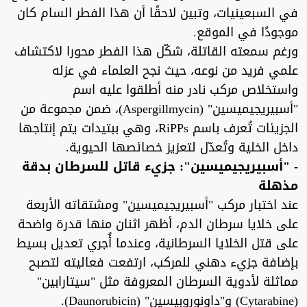
في السبعينيات، وتبين لاحقًا أن هذا الفطر السام كان
موجودًا في الموقع.
ورغم سمعته القاتلة، شكّل هذا الفطر محورا لاكتشاف
علمي فريد من نوعه، حيث نجح العلماء في عزله
واستخلاص مركب نادر منه أطلقوا عليه اسم
"أسبيريجيميسين" (Aspergillmycin)، ضمن مجموعة من
الجزيئات تُعرف باسم RiPPs، وهي ببتيدات يتم إنتاجها
داخل الخلية وتُعدّل لتعزيز خصائصها الحيوية.
- "أسبيريجيميسين": جزيء قاتل للسرطان بدقة
مذهلة
عند اختبار مركب "أسبيريجيميسين" ومشتقاته الأربعة
على خلايا سرطان الدم، أظهر اثنان منها قدرة واضحة
على قتل الخلايا السرطانية، وعندما أُجري تعديل بسيط
بإضافة جزيء دهني للمركب، ارتفعت فعاليته لتصبح
مماثلة لأدوية السرطان المعروفة مثل "سيتارابين"
(Cytarabine) و"داونوروبيسين" (Daunorubicin).