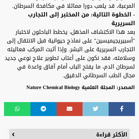
المرعبة، قد يلعب دورا مماثلا في مكافحة السرطان.
- الخطوة التالية: من المختبر إلى التجارب
السريرية
بعد هذا الاكتشاف المذهل، يخطط الباحثون لاختبار
"أسبيريجيميسين" على نماذج حيوانية قبل الانتقال إلى
التجارب السريرية على البشر. وإذا أثبت المركب فعاليته
وسلامته، فقد نكون على أعتاب تطوير علاج نوعي جديد
لسرطان الدم، ما يفتح الباب أمام آفاق واعدة في
مجال الطب السرطاني الدقيق.
المصدر: المجلة العلمية Nature Chemical Biology
الأكثر قراءة