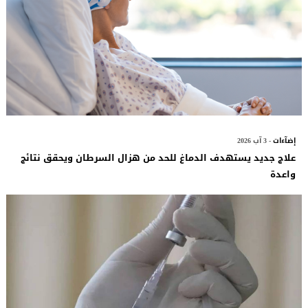
إضآءات
- 3 آب 2026
علاج جديد يستهدف الدماغ للحد من هزال السرطان ويحقق نتائج
واعدة