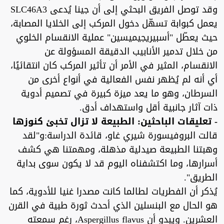
وقد توصل الفريق البحثي إلى أن جينا يُدعى SLC46A3
يعمل كبوابة تسهّل دخول المركب إلى الخلايا المصابة،
حيث يعطّل "أسبيريجيميسين" عملية الانقسام الخلوي
من خلال تدمير الأنابيب الدقيقة المسؤولة عن
الانقسام، المثير في الأمر أن تأثير المركب كان انتقائيًا،
أي أنه لم يُظهر نفس الفعالية في أنواع أخرى من
السرطان، وهو ما يعد ميزة كبيرة في تصميم أدوية
ذات آثار جانبية أقل واستهداف أدق.
- تعليقات الباحثين: الطبيعة لا تزال تخبئ كنوزها
قالت البروفيسورة شيري غاو، قائدة الدراسة:و"لقد
وهبتنا الطبيعة صيدلية مذهلة، ومهمتنا هي كشف
أسرارها، وما اكتشفناه اليوم قد لا يكون سوى بداية
الطريق".
يُذكر أن الفطريات لطالما كانت مصدرا غنيا للأدوية، كما
هو الحال مع البنسلين الذي أحدث ثورة طبية في القرن
العشرين. ويبدو أن Aspergillus flavus، رغم سمعته