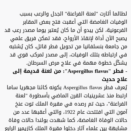
لطالما أثارت "لعنة الفراعنة" الجدل والرعب بسبب
الوفيات الغامضة التي أعقبت فتح بعض المقابر
الفرعونية، لكن يبدو أن ما كان يُعتبر يوما مصدر رعب قد
يصبح الآن أداة لإنقاذ الأرواح، فقد تمكن فريق علمي
من جامعة بنسلفانيا من تحويل فطر قاتل، كان يُشتبه
في ارتباطه بتلك الوفيات، إلى مصدر لمركب قوي قد
يشكّل خطوة مهمة في علاج مرض السرطان.
- فطر "Aspergillus flavus": من لعنة قديمة إلى
علاج حديث
يُعرف فطر Aspergillus flavus بكونه كائنا مجهريا ساما
ارتبط منذ عشرينيات القرن الماضي بأسطورة "لعنة
الفراعنة"، حيث تم رصده في مقبرة الملك توت عنخ
آمون التي افتتحت عام 1922، والتي أعقبها عدد من
حالات الوفاة الغامضة، كما شهدت بولندا حالات وفاة
مشابهة بين علماء آثار دخلوا مقبرة الملك كازيمير الرابع