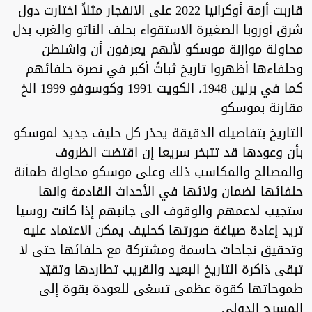
قاربت أزمة أوكرانيا 2022 على الانفجار مثلاً اختارت دول
شرق أوروبا الصغيرة الاستقواء بحلف الناتو والغرب بدل
محاولة موازنة موسكو لأنهم يعرفون أن واشنطن
وحلفاءها أظهروا تاريخ ثباتً أكبر في نصرة حلفائهم
كما في برلين 1948، الكويت 1991 وكوسوفو 1999 الخ
مقارنة بموسكو
التاريخ بتفاصيله الدقيقة يحذر كل حليف جديد لموسكو
بأن وعودها قد تتبخر سريعا إن اقتضت الظروف
والمصالح والمكاسب ذلك وعلى موسكو محاولة طمأنة
حلفائها لضمان ولائها في الأحداث القادمة وانها
ستجيب لدعمهم والوقوف الى جانبهم إذا كانت روسيا
تريد إعادة صياغة صورتها كحليف يمكن الاعتماد عليه
وتحقيق نجاحات حاسمة ومشتركة مع حلفائها حتى لا
تبقى ذاكرة التاريخ البعيد والقريب تطاردها وتقيّد
طموحاتها كقوة عظمى تسغى للعودة بقوة إلى
المسرح الدولي