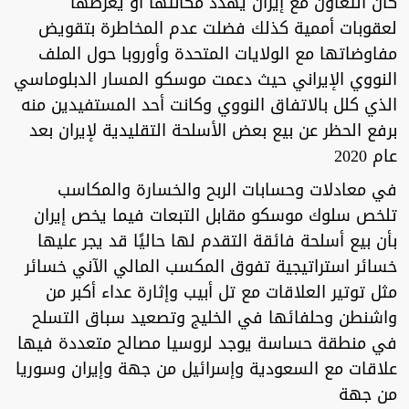
كان التعاون مع إيران يهدد مكانتها أو يعرضها
لعقوبات أممية كذلك فضلت عدم المخاطرة بتقويض
مفاوضاتها مع الولايات المتحدة وأوروبا حول الملف
النووي الإيراني حيث دعمت موسكو المسار الدبلوماسي
الذي كلل بالاتفاق النووي وكانت أحد المستفيدين منه
برفع الحظر عن بيع بعض الأسلحة التقليدية لإيران بعد
عام 2020
في معادلات وحسابات الربح والخسارة والمكاسب
تلخص سلوك موسكو مقابل التبعات فيما يخص إيران
بأن بيع أسلحة فائقة التقدم لها حاليًا قد يجر عليها
خسائر استراتيجية تفوق المكسب المالي الآني خسائر
مثل توتير العلاقات مع تل أبيب وإثارة عداء أكبر من
واشنطن وحلفائها في الخليج وتصعيد سباق التسلح
في منطقة حساسة يوجد لروسيا مصالح متعددة فيها
علاقات مع السعودية وإسرائيل من جهة وإيران وسوريا
من جهة