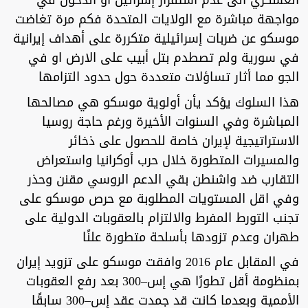
العسكري الى عدم استفزاز إسرائيل أو الدخول في
مواجهة مباشرة مع الولايات المتحدة فكم مرة تغاضت
موسكو عن ضربات إسرائيلية متكررة على أهداف إيرانية
في سورية ولم تصطدم بتل أبيب على الارض او في
الجو مما أثار تساؤلات متعددة حول حدود التزامها
هذا السلوك يؤكد يأن أولوية موسكو هي مصالحها
المباشرة وفي السنوات الأخيرة ورغم حاجة روسيا
الاستراتيجية لإيران خاصة للحصول على ذخائر
والمسيرات المتطورة خلال حرب أوكرانيا واستعراض
التقارب ضد واشنطن بقي الدعم الروسي مقنن وحذر
وفي اقل المستويات المطلوبة مع حرص موسكو على
تجنب التورط المفرط والالتزام بالعقوبات الدولية على
طهران وعدم تزودها بأسلحة متطورة علنًا
في المقابل عام 2016 وافقت موسكو على تزويد إيران
بمنظومة أقل تطورًا هي إس–300 بعد رفع العقوبات
الأممية وبعدما كانت قد جمدت عقد إس–300 سابقًا