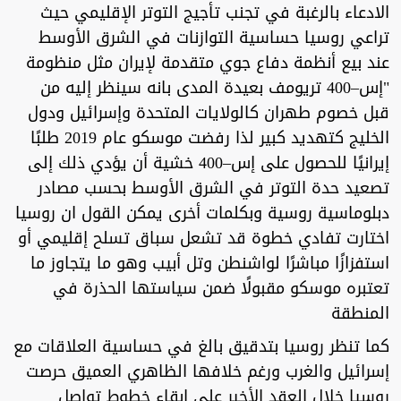
الادعاء بالرغبة في تجنب تأجيج التوتر الإقليمي حيث
تراعي روسيا حساسية التوازنات في الشرق الأوسط
عند بيع أنظمة دفاع جوي متقدمة لإيران مثل منظومة
"إس–400 تريومف بعيدة المدى بانه سينظر إليه من
قبل خصوم طهران كالولايات المتحدة وإسرائيل ودول
الخليج كتهديد كبير لذا رفضت موسكو عام 2019 طلبًا
إيرانيًا للحصول على إس–400 خشية أن يؤدي ذلك إلى
تصعيد حدة التوتر في الشرق الأوسط بحسب مصادر
دبلوماسية روسية وبكلمات أخرى يمكن القول ان روسيا
اختارت تفادي خطوة قد تشعل سباق تسلح إقليمي أو
استفزازًا مباشرًا لواشنطن وتل أبيب وهو ما يتجاوز ما
تعتبره موسكو مقبولًا ضمن سياستها الحذرة في
المنطقة
كما تنظر روسيا بتدقيق بالغ في حساسية العلاقات مع
إسرائيل والغرب ورغم خلافها الظاهري العميق حرصت
روسيا خلال العقد الأخير على إبقاء خطوط تواصل