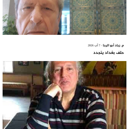
م. زياد أبو الرجا
- 7 آب 2026
حلف بغداد يتجدد