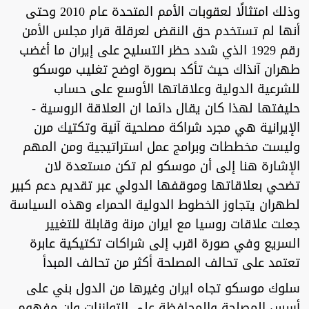
وذلك امتثالًا لعقوبات الأمم المتحدة عام 2010 وحتى
أنها لم تستخدم حق النقض لعرقلة قرار مجلس الأمن
رقم 1929 الذي شدد حظر التسليح على إيران ما أغضب
طهران آنذاك حيث تأكد بصورة اوضح تغليب موسكو
للشرعية الدولية وعلاقاتها الأوسع على حساب
حليفتها لهذا كان يقال دائما ان العلاقة الروسية -
الإيرانية هي مجرد شراكة مصلحية آنية وتكتيك مرن
وليست مخططات وبرامج عمل استراتيجية ومن المهم
الإشارة هنا إلى أن موسكو لم تكن مستعدة لان
تضحي بعلاقاتها وموقفها الدولي عبر تقديم دعم كبير
لطهران يتجاوز الخطوط الدولية الحمراء وهذه السياسة
جعلت علاقات روسيا مع ايران مرنة وقابلة للتغيير
السريع وفي صورة اقرب إلى شراكات تكتيكية عابرة
تعتمد على تحالف المصلحة أكثر من تحالف المبدأ
سلوك موسكو تجاه ايران وغيرها من الدول بني على
أسس المصلحة والمحافظة على التوازنات وان مفهوم