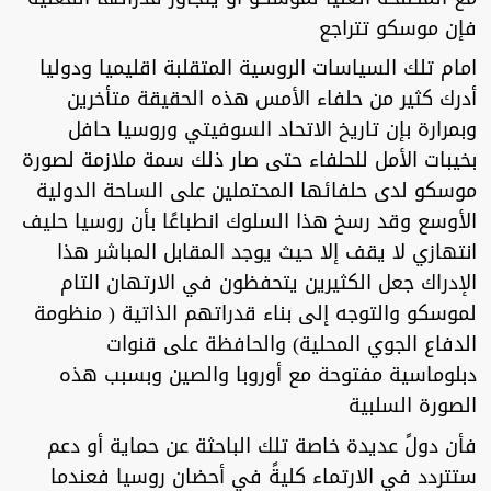
فإن موسكو تتراجع
امام تلك السياسات الروسية المتقلبة اقليميا ودوليا
أدرك كثير من حلفاء الأمس هذه الحقيقة متأخرين
وبمرارة بإن تاريخ الاتحاد السوفيتي وروسيا حافل
بخيبات الأمل للحلفاء حتى صار ذلك سمة ملازمة لصورة
موسكو لدى حلفائها المحتملين على الساحة الدولية
الأوسع وقد رسخ هذا السلوك انطباعًا بأن روسيا حليف
انتهازي لا يقف إلا حيث يوجد المقابل المباشر هذا
الإدراك جعل الكثيرين يتحفظون في الارتهان التام
لموسكو والتوجه إلى بناء قدراتهم الذاتية ( منظومة
الدفاع الجوي المحلية) والحافظة على قنوات
دبلوماسية مفتوحة مع أوروبا والصين وبسبب هذه
الصورة السلبية
فأن دولً عديدة خاصة تلك الباحثة عن حماية أو دعم
ستتردد في الارتماء كليةً في أحضان روسيا فعندما