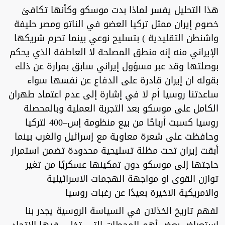
هذا التحليل يفسر لماذا بدت موسكو وكأنها تكافئ
خصوم إيران ممثل تركيا العضو في الناتو ومصر حليفة
واشنطن التقليدية ) بتسليح نوعي بينما تحرم شريكها
الإيراني منه إنه منطق المصلحة لا العاطفة الذي يحكم
بوصلتها وقد عبر مسؤول إيراني سابق بمرارة عن ذلك
بقوله ان إيران قادرة على الدفاع عن نفسها سواء
ساعدتنا روسيا أم لا في إشارة إلى عدم اعتماد طهران
الكامل على موسكو بعد التجربة العملية وبالمحصلة
روسيا كسبت أرباحًا من بيع منظومة إس–400 لتركيا
وحافظت على شعرة معاوية مع إسرائيل والغرب بينما
أبقت إيران تحت مظلة تسليحية محدودة تضمن استمرار
حاجتها إلى موسكو دون تمكينها عسكريًا من تغير
توازن القوى او مواجهة الهجمات الاسرائيلية
والامريكية الاخيرة بعيدًا عن رغبات روسيا
لفهم تاريخ الخذلان في السياسة الروسية يجدر بنا