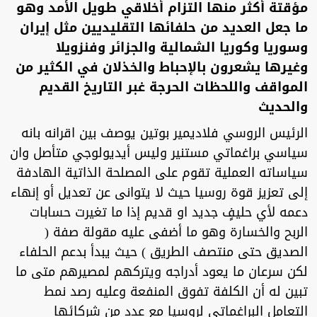
مؤقتة أكثر منها التزام أخلاقي طويل الأمد وهو
ما جعل العديد من حلفائها التقليديين مثل إيران
وسوريا وكوريا الشمالية والجزائر وفنزويلا
وغيرها يشعرون بالإحباط والخذلان في الكثير من
المواقف واللحظات الحرجة غبر التاريخ القديم
والحديث
الرئيس الروسي فلاديمير بوتين يوصف بين اقرانه بانه
سياسي براغماتي مستنير وليس أيديولوجي متأصل وان
سياساته العملية تقوم على المصلحة الذاتية الهادفة
إلى تعزيز قوة روسيا حيث لا يتوانى عن تعديل أو إنهاء
دعمه لأي حليفٍ جديد او قديم إذا ما تغيرت حسابات
الربح والخسارة وهو ما أضفى عليه مقولة صفة (
الصديق حتى منتصف الطريق ) حيث يبدأ بدعم الحلفاء
لكن سرعان ما يعود أدراجه ويتركهم لمصيرهم متى ما
تبين له أن الكلفة تفوق المنفعة وعليه رصد نمط
التعامل البراغماتي لروسيا مع عدد من شركائها