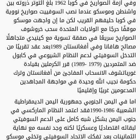
وفي أزمة الصواريخ في كوبا 1962 بلغ التوتر ذروته بين
واشنطن وموسكو عندما نصب السوفييت صواريخ نووية
في كوبا حليفهم القريب لكن ما إن واجهت موسكو
موقفًا حرجًا مع الولايات المتحدة سحب خروشوف
الصواريخ سريعًا في صفقة تسوية مع كينيدي متجاهلًا
مصالح هافانا وفي أفغانستان 1989بعد عقد تقريبًا من
التدخل السوفيتي لدعم النظام الشيوعي في كابول
ضد المتمردين (1979 -1989) قرر الكرملين بقيادة
غورباتشوف الانسحاب المفاجئ من أفغانستان وترك
حكومة نجيب الله وحيدة في مواجهة المجاهدين
المدعومين غربيًا وإقليميًا
اما في اليمن الجنوبي جمهورية اليمن الديمقراطية
الشعبية 1986-1990فقد اعتمد النظام الماركسي في
جنوب اليمن بشكل شبه كامل على الدعم السوفيتي
لبقائه اقتصاديًا وعسكريًا لكنه وجد نفسه مع نهاية
الثمانينات بعد تفكك الاتحاد السوفيتي وتخلي موسكو