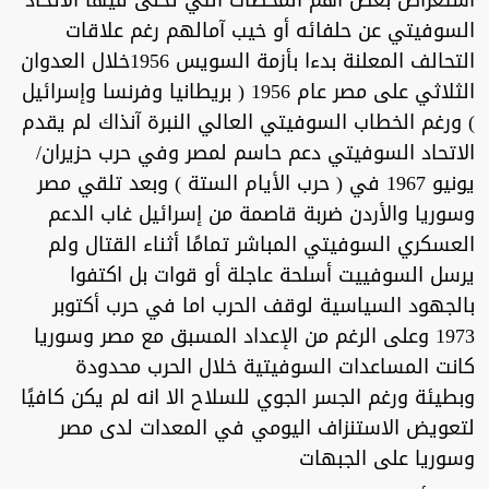
استعراض بعض أهم المحطات التي تخلى فيها الاتحاد
السوفيتي عن حلفائه أو خيب آمالهم رغم علاقات
التحالف المعلنة بدءا بأزمة السويس 1956خلال العدوان
الثلاثي على مصر عام 1956 ( بريطانيا وفرنسا وإسرائيل
) ورغم الخطاب السوفيتي العالي النبرة آنذاك لم يقدم
الاتحاد السوفيتي دعم حاسم لمصر وفي حرب حزيران/
يونيو 1967 في ( حرب الأيام الستة ) وبعد تلقي مصر
وسوريا والأردن ضربة قاصمة من إسرائيل غاب الدعم
العسكري السوفيتي المباشر تمامًا أثناء القتال ولم
يرسل السوفييت أسلحة عاجلة أو قوات بل اكتفوا
بالجهود السياسية لوقف الحرب اما في حرب أكتوبر
1973 وعلى الرغم من الإعداد المسبق مع مصر وسوريا
كانت المساعدات السوفيتية خلال الحرب محدودة
وبطيئة ورغم الجسر الجوي للسلاح الا انه لم يكن كافيًا
لتعويض الاستنزاف اليومي في المعدات لدى مصر
وسوريا على الجبهات