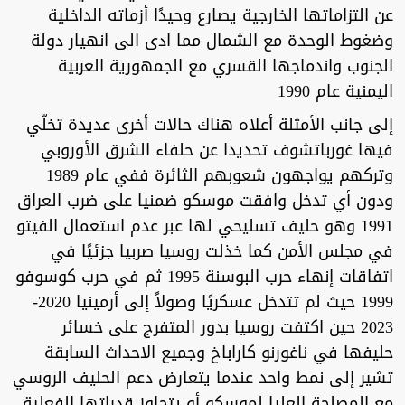
عن التزاماتها الخارجية يصارع وحيدًا أزماته الداخلية
وضغوط الوحدة مع الشمال مما ادى الى انهيار دولة
الجنوب واندماجها القسري مع الجمهورية العربية
اليمنية عام 1990
إلى جانب الأمثلة أعلاه هناك حالات أخرى عديدة تخلّي
فيها غورباتشوف تحديدا عن حلفاء الشرق الأوروبي
وتركهم يواجهون شعوبهم الثائرة ففي عام 1989
ودون أي تدخل وافقت موسكو ضمنيا على ضرب العراق
1991 وهو حليف تسليحي لها عبر عدم استعمال الفيتو
في مجلس الأمن كما خذلت روسيا صربيا جزئيًا في
اتفاقات إنهاء حرب البوسنة 1995 ثم في حرب كوسوفو
1999 حيث لم تتدخل عسكريًا وصولاً إلى أرمينيا 2020-
2023 حين اكتفت روسيا بدور المتفرج على خسائر
حليفها في ناغورنو كاراباخ وجميع الاحداث السابقة
تشير إلى نمط واحد عندما يتعارض دعم الحليف الروسي
مع المصلحة العليا لموسكو أو يتجاوز قدراتها الفعلية