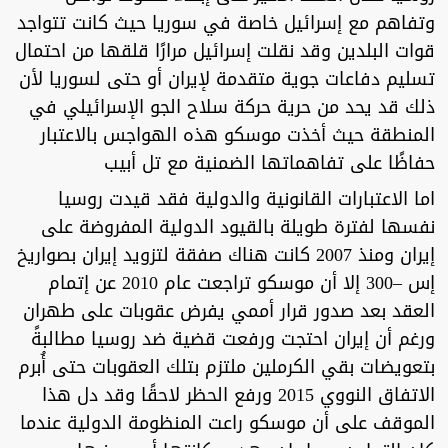
وتفاهم مع إسرائيل خاصة في سوريا حيث كانت تتواجد
قوات البلدين وقد نقلت إسرائيل مرارًا قلقها من احتمال
تسليم دفاعات جوية متقدمة لإيران أو حتى لسوريا لأن
ذلك قد يحد من حرية حركة سلاح الجو الإسرائيلي في
المنطقة حيث أخذت موسكو هذه الهواجس بالاعتبار
حفاظًا على تفاهماتها الضمنية مع تل أبيب
اما الاعتبارات القانونية والدولية فقد قيدت روسيا
نفسها لفترة طويلة بالقيود الدولية المفروضة على
إيران ومنذ 2007 كانت هناك صفقة لتزويد إيران بصواريخ
إس –300 إلا أن موسكو تراجعت عام 2010 عن إتمام
العقد بعد صدور قرار أممي يفرض عقوبات على طهران
ورغم أن إيران احتجت ورفعت قضية ضد روسيا مطالبةً
بتعويضات بقي الكرملين ملتزم بتلك العقوبات حتى أُبرم
الاتفاق النووي 2015 ورفع الحظر لاحقًا وقد دل هذا
الموقف على أن موسكو راعت المنظومة الدولية عندما