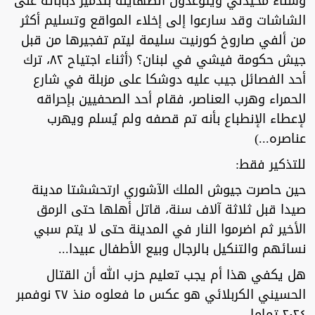
وسناء محيدلي ويتوعدون الصهاينة بتدمير دباباته على
الشاشات وقد سارعوا إلى إخلاء المواقع وتسليم أكثر
من ألفي صاروخ كورنيت سليمة ليتم تفجيرها من قبل
جيش حكومة فيشي في لبنان؟ (أثناء اجتياح ٨٢، ترك
أحد الفصائل جيب عليه دوشكا على مزبلة في شارع
الحمراء وهرب العناصر، فقام أحد الصحفيين بإحراقه
لإعطاء الإنطباع بأنه تم قصفه ولم يُسلم ويهرب
عناصره...)
للتذكير فقط:
حين حاصرت جيوش الملك الآشوري ارتحششتا مدينة
صيدا قبل ثلاثة آلاف سنة، قاتل أهلها حتى الرمق
الأخير ثم اضرموا النار في المدينة حتى لا يتم سبي
نسائهم والتنكيل بالرجال وبيع الأطفال عبيدا...
هل يكفي هذا أم يجب تعليم حزب الله أن القتال
الحسيني الكربلائي هو عكس ما فعلوه منذ ٢٧ نوفمبر
٢٠٢٤ تماما..