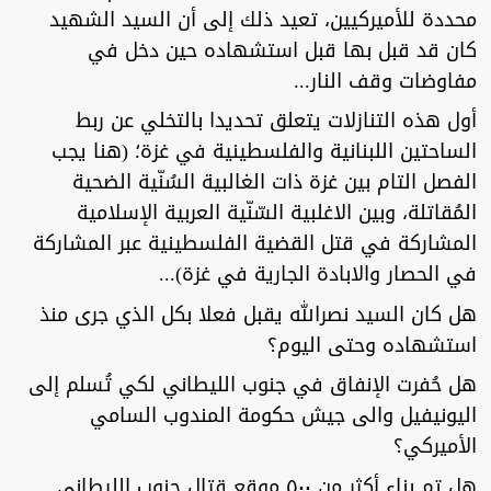
محددة للأميركيين، تعيد ذلك إلى أن السيد الشهيد
كان قد قبل بها قبل استشهاده حين دخل في
مفاوضات وقف النار...
أول هذه التنازلات يتعلق تحديدا بالتخلي عن ربط
الساحتين اللبنانية والفلسطينية في غزة؛ (هنا يجب
الفصل التام بين غزة ذات الغالبية السُنّية الضحية
المُقاتلة، وبين الاغلبية السّنّية العربية الإسلامية
المشاركة في قتل القضية الفلسطينية عبر المشاركة
في الحصار والابادة الجارية في غزة)...
هل كان السيد نصرالله يقبل فعلا بكل الذي جرى منذ
استشهاده وحتى اليوم؟
هل حُفرت الإنفاق في جنوب الليطاني لكي تُسلم إلى
اليونيفيل والى جيش حكومة المندوب السامي
الأميركي؟
هل تم بناء أكثر من ٥٠٠ موقع قتال جنوب الليطاني