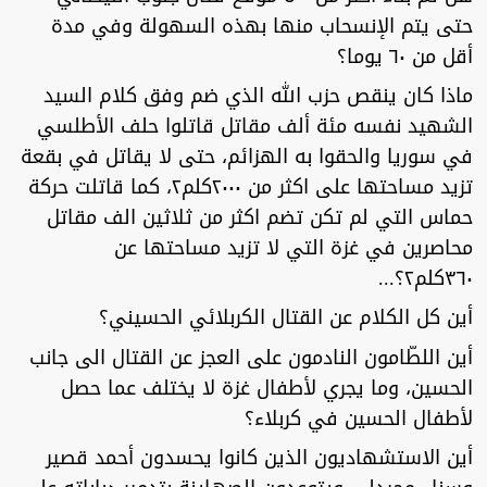
حتى يتم الإنسحاب منها بهذه السهولة وفي مدة
أقل من ٦٠ يوما؟
ماذا كان ينقص حزب الله الذي ضم وفق كلام السيد
الشهيد نفسه مئة ألف مقاتل قاتلوا حلف الأطلسي
في سوريا والحقوا به الهزائم، حتى لا يقاتل في بقعة
تزيد مساحتها على اكثر من ٢٠٠٠كلم٢، كما قاتلت حركة
حماس التي لم تكن تضم اكثر من ثلاثين الف مقاتل
محاصرين في غزة التي لا تزيد مساحتها عن
٣٦٠كلم٢؟...
أين كل الكلام عن القتال الكربلائي الحسيني؟
أين اللطّامون النادمون على العجز عن القتال الى جانب
الحسين، وما يجري لأطفال غزة لا يختلف عما حصل
لأطفال الحسين في كربلاء؟
أين الاستشهاديون الذين كانوا يحسدون أحمد قصير