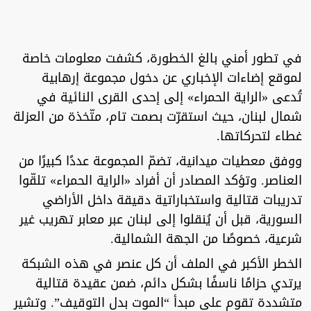
في تطور أمني بالغ الخطورة، كشفت معلومات خاصة
لموقع إضاءات الإخباري عن دخول مجموعة إرهابية
تُدعى «الراية الحمراء» إلى إحدى القرى النائية في
شمال لبنان، حيث استقرّت بصمت تام، متّخذة من العزلة
غطاء لتحركاتها.
ووفق معطيات ميدانية، تضمّ المجموعة عددًا كبيرًا من
العناصر. وتؤكد المصادر أن أفراد «الراية الحمراء» تلقّوا
تدريبات قتالية واستخباراتية دقيقة داخل الأراضي
السورية، قبل أن يُنقلوا إلى لبنان عبر معابر تهريب غير
شرعية، خصوصًا من الجهة الشمالية.
الخطر الأكبر في الملف أن كل عنصر في هذه الشبكة
يرتدي حزامًا ناسفًا بشكل دائم، ضمن عقيدة قتالية
متشددة تقوم على مبدأ “الموت بدل التوقيف”. وتشير