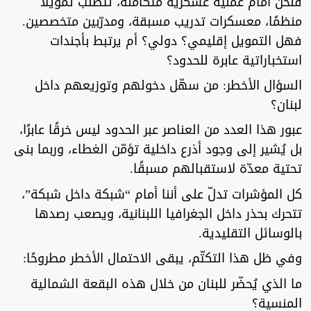
فنحن أمام عملية عسكرية متكاملة، تتطلب تمويلًا
منظمًا، معسكرات تدريب مسبقة، ومدرّبين متخصصين.
فهل التمويل إقليمي؟ دولي؟ أم يرتبط بأجندات
استخباراتية عابرة للحدود؟
السؤال الأخطر: من سهّل دخولهم وتوزيعهم داخل
لبنان؟
عبور هذا العدد من العناصر عبر الحدود ليس خرقًا عابرًا،
بل يُشير إلى وجود أذرع داخلية تؤمّن الغطاء، وربما بنى
تحتية معدّة لاستقبالهم مسبقًا.
كل المؤشرات تدلّ على أننا أمام “شبكة داخل شبكة”،
تتحرك بحذر داخل الجغرافيا اللبنانية، ويصعب رصدها
بالوسائل التقليدية.
وفي ظل هذا التكتّم، يبقى الاحتمال الأخطر مطروحًا:
ما الذي يُحضّر للبنان من خلال هذه البقعة الشمالية
المنسية؟