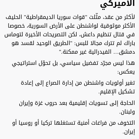
الأميركي
لأكثر من عقد، مثّلت "قوات سوريا الديمقراطية" الحليف
الأكثر موثوقية لواشنطن على الأرض السورية، خصوصا
في قتال تنظيم داعش، لكن التصريحات الأخيرة لتوماس
باراك لم تترك مجالا للبس: "الطريق الوحيد لقسد هو
دمشق… الفيدرالية غير ممكنة."
هذا ليس مجرّد تفضيل سياسي، بل تحوّل استراتيجي
يعكس:
تغير أولويات واشنطن من إدارة الصراع إلى إعادة
تشكيل الإقليم.
الحاجة إلى تسويات إقليمية بعد حروب غزة وإيران
ولبنان.
التخوف من فراغات أمنية تستغلها تركيا أو روسيا أو
إيران.