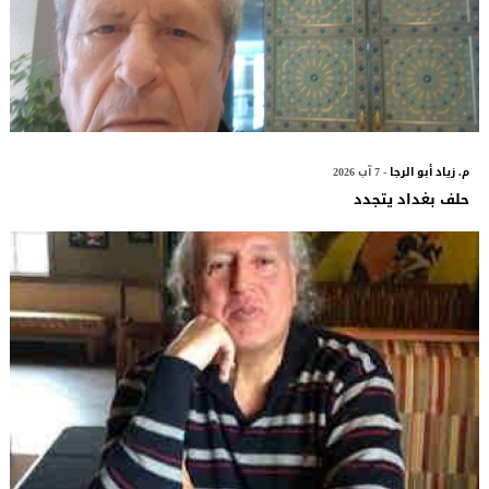
م. زياد أبو الرجا
- 7 آب 2026
حلف بغداد يتجدد