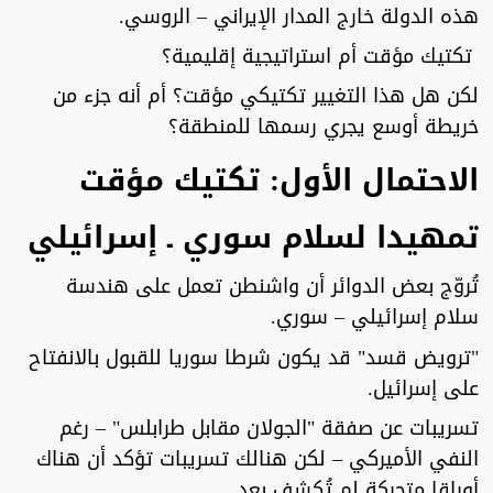
هذه الدولة خارج المدار الإيراني – الروسي.
تكتيك مؤقت أم استراتيجية إقليمية؟
لكن هل هذا التغيير تكتيكي مؤقت؟ أم أنه جزء من
خريطة أوسع يجري رسمها للمنطقة؟
الاحتمال الأول: تكتيك مؤقت
تمهيدا لسلام سوري ـ إسرائيلي
تُروّج بعض الدوائر أن واشنطن تعمل على هندسة
سلام إسرائيلي – سوري.
"ترويض قسد" قد يكون شرطا سوريا للقبول بالانفتاح
على إسرائيل.
تسريبات عن صفقة "الجولان مقابل طرابلس" – رغم
النفي الأميركي – لكن هنالك تسريبات تؤكد أن هناك
أوراقا متحركة لم تُكشف بعد