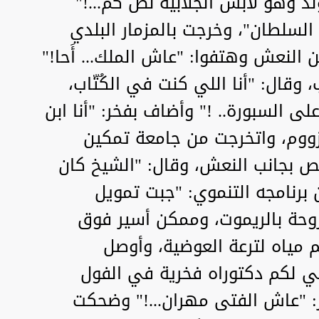
د وهو لابس الجلابية نص كم...!"
لسلطان"، وخرجت بالمزمار البلدي
ن النعش وهتفوا: "عاش الملك... أَحا!"
ب، وقال: "أنا اللي كنت في الكُتّاب،
ى السبورة.. !" وأضاف بفخر: "أنا ابن
زووم، واتخرجت من جامعة تمكين
رقص بجانب النعش، وقال: "الشيخ كان
ن برنامجه التنموي: "جبت تمويل
وحة بالريموت، وممكن أسير فوق
م مياه لترعة العوضية، وأوصل
طي لكم دكتوراه فخرية في الفول
ر: "عاش الفتى مهران...!" وضحكت