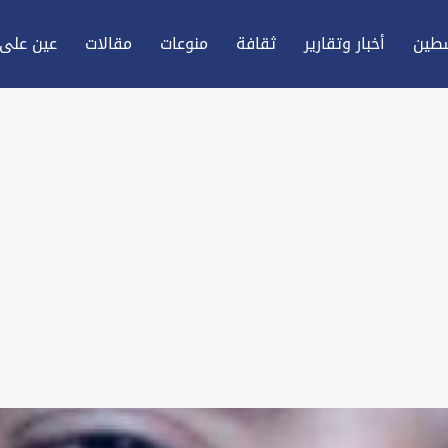
طين
أخبار وتقارير
ثقافة
منوعات
مقالات
عين علی 