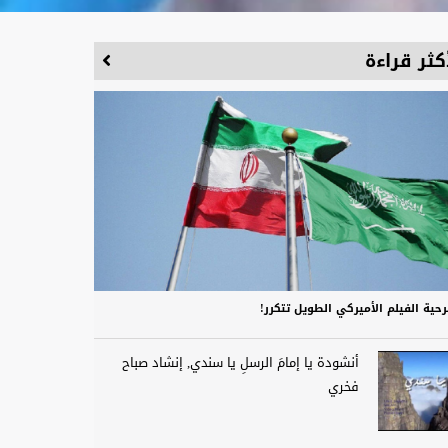
كثر قراءة
حية الفيلم الأميركي الطويل تتكرر!
أنشودة يا إمامَ الرسلِ يا سندي, إنشاد صباح
فخري