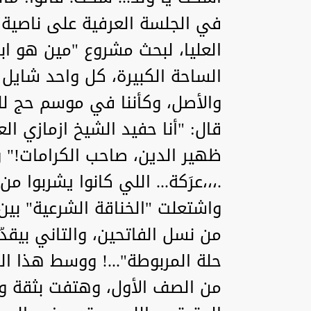
في الجلسة العرفية على ناصية ا
العليا، لبحث مشروع "مين هو اب
الساحة الكبيرة، كل واحد شايل
والأصل، وكأننا في موسم حج للعُ
قال: "أنا حفيد الشيخ ازمازي ال
ظهير الدين، صاحب الكرامات!" و
.،،،عرَكة... اللي كانوا يشربوا م
واشتعلت "الخناقة الشرعية" بين
من نسل الفاتحين، والتاني بيقد
حلة المربوطة"...! ووسط هذا ا
من الصف الأول، وهتفت بثقة وعي