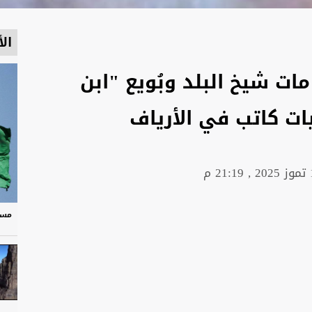
الأ
مات شيخ البلد وبُويع "ابن
ات كاتب في الأرياف
21 م
مسر