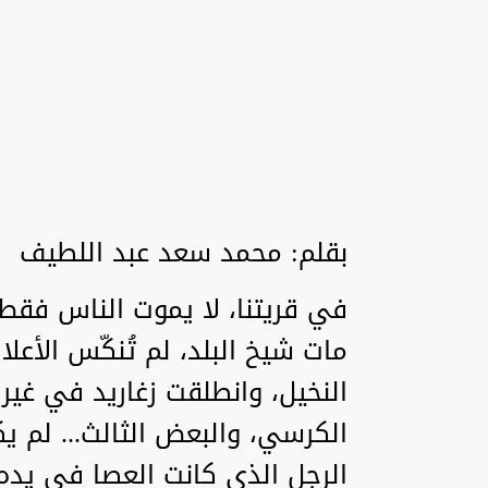
بقلم: محمد سعد عبد اللطيف
في قريتنا، لا يموت الناس فقط
مات شيخ البلد، لم تُنكّس الأ
النخيل، وانطلقت زغاريد في غير
الكرسي، والبعض الثالث... لم يك
الرجل الذي كانت العصا في يده م