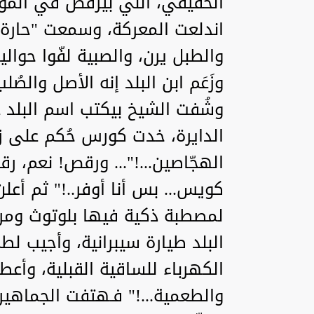
الحقيقي، اللي بيرقص في المول
اندلعت المعركة، وسمعت "حارة ا
والطبل يرن، والصبية لفّوا حوالي
وزَعَم ابن البلد إنه الأصل والصُل
وشُفت الشيخ بيكتب اسم البلد عل
الدايرة، خدت كورس حُكم على 
الهجّاصين...!"... ورقص! نعم، 
كويس... بس أنا أوفر..!" ثم أعل
لمصطبة ذكية فيها بلوتوث ومر
البلد طيارة سيبرانية، وأجيب لط
الكهرباء للساقية القبلية، وأع
والطعمية...!" فـهتفت الجماهي