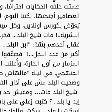
صمتت خلفه الحكايات احترامًا، 
العصافير أجنحتها. لكننا اليوم، 
يُعوّض بكورس أونلاين، وكل ميت
البشرية..! مات شيخ البلد... فخ
فقال أحدهم بثقة: "ابن البلد..
أكتر من عدد النخل...!" فصفّقوا
المزمار من أول الحارة، وأُعلنت 
المنهجي. في ليلة "مالهاش ضهر"
وصحيت البلد مش على آذان الف
"شيخ البلد مات… ومفيش حد يشي
إيه يا بلد...؟ كتبت زعلي على باب 
اسكت يا ولد... سكت. قالوا: مالك