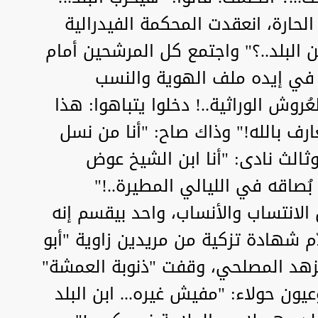
لحارة، انعقدت المحكمة الفيدرالية
ن البلد..؟" واجتمع كل المرشحين أمام
 في إيده ملف الهوية والنسب
روش الوراثية..! دخلوا يتباهوا: هذا
عارف بالله!" وذاك صاح: "أنا من نسل
ثالث نادى: "أنا ابن الشيخ عوض
ن بُصاقه في الليالي المطيرة..!"
 الانتساب والأنساب، واحد بيقسم إنه
ّم شهادة تزكية من مريدين زاوية "أبو
لزهد المصلحي، وقفت "ذنوبة العمشة"
ون حولاء: "مفيش غيره... ابن البلد