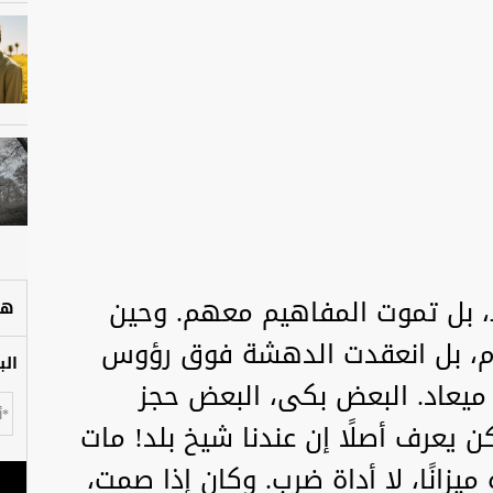
، بل تموت المفاهيم معهم. وحين
هل
علام، بل انعقدت الدهشة فوق رؤوس
الب
 ميعاد. البعض بكى، البعض حجز
ن يعرف أصلًا إن عندنا شيخ بلد! مات
يزانًا، لا أداة ضرب. وكان إذا صمت،