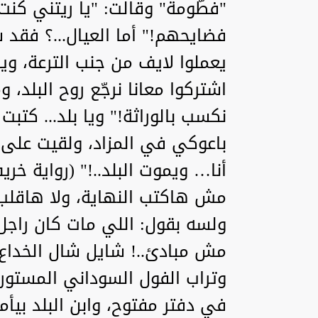
"فطّومة" وقالت: "يا ريتني كنت
فضايحهم!" أما العيال...؟ فقد ساب
يعملوا لايف من جنب الترعة، وي
اشتركوا معانا نرجّع روح البلد، 
نكسب بالوراثة!" ويا بلد... كت
باعوكي في المزاد، ولقيت على 
أنا… ويموت البلد..!" (رواية خريف
مش هاكتب النهاية، ولا هاقلب
ولسه بقول: اللي مات كان راجل،
مش مبادئ..! شايل شال الخداع
وتراب الفول السوداني المستورد .
في دفتر مفتوح، وابن البلد بيأمر