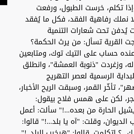
وإذا تكلم، خرست الطبول، ورفعت
لا نملك رفاهية الفقد، فكل ما يُفقد
 يُدفن تحت شعارات التنمية
رجت القرية تسأل: من يرث الحكمة؟
. عنده حساب على التيك توك، ومتابعين
 له، وزغردت "ذنوبة العمشة"، وانطلق
البداية الرسمية لعصر التهريج
، تأخّر القمر، وسبقت الريح الأخبار،
جر، لكن على همس فلاح بيقول:
ل الحارة من بعده...!" سألت: أعمل
الديوان، وقلت: "آه يا بلد...!" قالوا:
...؟ اتكلمت. قالوا: "هيخرب البلد..!"