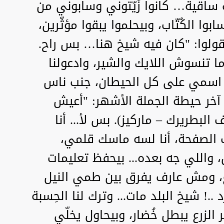
 ساقية… كانوا زَيّتوني وسابوني من
وا الكُتّاب، وبيحلموا يبقوا مؤثّرين،
قولوا: "كان فيه شيخ هنا… بس راح.
وما تنسوش اللايك والشير، وادعولنا
بت اسمي على كل الحيطان، جنب ناس
آخر حيطة الجملة الأشهر: "أعيش
 البطريرك – ماركيز). بس لأ... أنا
 الصفحة، أنا لسه ماسك قلمي،
 واللي جه بعده... بيحفظ تعليمات
، ومش عارف يفرق بين طمي النيل
.! شيخ البلد مات... وترك لنا الحِسبة
 الزرع يبطل خُضار، وبيحاول يخلّي