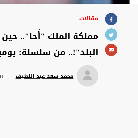
مقالات
مملكة الملك "أَحا".. حين 
البلد"!.. من سلسلة: يومي
محمد سعد عبد اللطيف
16 تموز 2025 , :19