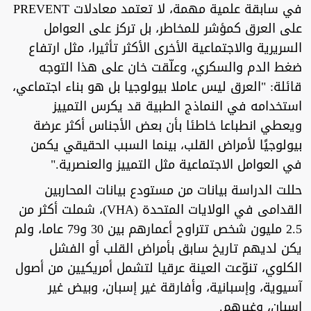
في سابقة علمية مهمة، لا تعتمد معادلات PREVENT
على العرق كمؤشر للمخاطر، بل تركز على العوامل
السريرية والاجتماعية الأخرى الأكثر تأثيرا، مثل ارتفاع
ضغط الدم والسكري، وعلّقت خان على هذا التوجه
قائلة: "العرق ليس عاملا بيولوجيا بل هو بناء اجتماعي،
استخدامه في النماذج الطبية قد يكرس التمييز
ويعطي انطباعا خاطئا بأن بعض الأجناس أكثر عرضة
بيولوجيًا لأمراض القلب، بينما السبب الحقيقي يكمن
في العوامل الاجتماعية مثل التمييز والعنصرية."
حللت الدراسة بيانات من مستودع بيانات المحاربين
القدامى في الولايات المتحدة (VHA)، شملت أكثر من
2.5 مليون شخص تتراوح أعمارهم بين 30 و79 عاما، ولم
يكن لديهم تاريخ سابق بأمراض القلب أو الفشل
الكلوي، تنوّعت العينة عرقيا لتشمل أمريكيين من أصول
آسيوية، وإسبانية، وأفارقة غير إسبان، وبيض غير
إسبان، وغيرهم.