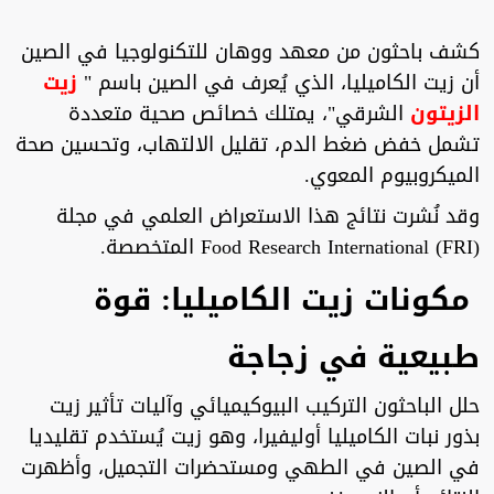
كشف باحثون من معهد ووهان للتكنولوجيا في الصين
أن زيت الكاميليا، الذي يُعرف في الصين باسم "
زيت
الزيتون
الشرقي"، يمتلك خصائص صحية متعددة
تشمل خفض ضغط الدم، تقليل الالتهاب، وتحسين صحة
الميكروبيوم المعوي.
وقد نُشرت نتائج هذا الاستعراض العلمي في مجلة
Food Research International (FRI) المتخصصة.
مكونات زيت الكاميليا: قوة
طبيعية في زجاجة
حلل الباحثون التركيب البيوكيميائي وآليات تأثير زيت
بذور نبات الكاميليا أوليفيرا، وهو زيت يُستخدم تقليديا
في الصين في الطهي ومستحضرات التجميل، وأظهرت