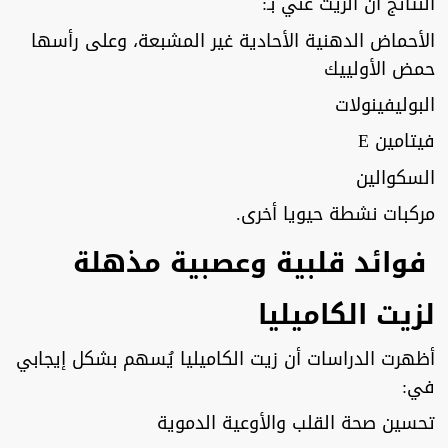
النتائج أن الزيت غني بـ:
الأحماض الدهنية الأحادية غير المشبعة، وعلى رأسها
حمض الأولييك
البوليفينولات
فيتامين E
السكوالين
مركبات نشطة حيويا أخرى.
فوائد قلبية وعصبية مذهلة
لزيت الكاميليا
أظهرت الدراسات أن زيت الكاميليا يُسهم بشكل إيجابي
في:
تحسين صحة القلب والأوعية الدموية