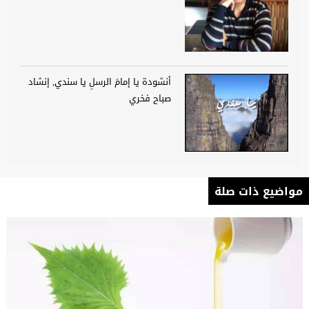
أنشودة يا إمامَ الرسلِ يا سندي, إنشاد
صباح فخري
مواضيع ذات صلة