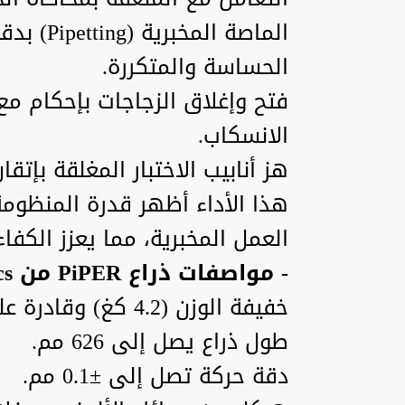
الماصة ال
الحساسة والمتكررة.
فتح وإغلاق الزجاجات بإحكام مع
الانسكاب.
هز أنابيب الاختبار المغلقة بإتقان
هذا الأداء أظهر قدرة المنظوم
العمل المخبرية، مما يعزز الكفا
- مواصفات ذراع PiPER من AgileX Robotics
خفيفة الوزن (4.2 كغ) وقادرة على رفع 1.5 كغ.
طول ذراع يصل إلى 626 مم.
دقة حركة تصل إلى ±0.1 مم.