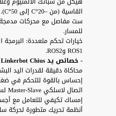
هيكل من سبائك الألمنيوم وغلا
القاسية (من –20°C إلى 50°C).
ست مفاصل مع محركات مدمجة ل
للمسار.
خيارات تحكم متعددة: البرمجة ال
ROS1 وROS2.
- خصائص يد Linkerbot Chius المتقدمة
محاكاة دقيقة لقدرات اليد البشر
إحساس بالقوة للتحكم في ضغط
اتصال لاسلكي Master-Slave لسهولة التحكم.
إمساك تكيفي للتعامل مع أجسام
أنظمة تحريك متطورة لحركة س