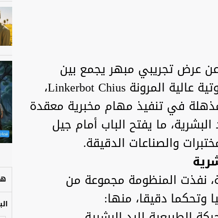
فت شركة AgileX Robotics عن عرض تجريبي مبهر يجمع بين
ذراعها الروبوتية PiPER ويد روبوتية عالية المرونة Linkerbot Chius،
ذهلة في تنفيذ مهام مخبرية معقدة
لبشرية، ما يفتح الباب أمام جيل
ختبرات والصناعات الدقيقة.
شرية
ة، نفذت المنظومة مجموعة من
هل
ا وتحكما دقيقا، منها:
الب
ركة الطبيعية لليد البشرية.