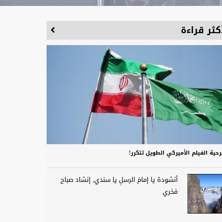
كثر قراءة
حية الفيلم الأميركي الطويل تتكرر!
أنشودة يا إمامَ الرسلِ يا سندي, إنشاد صباح
فخري