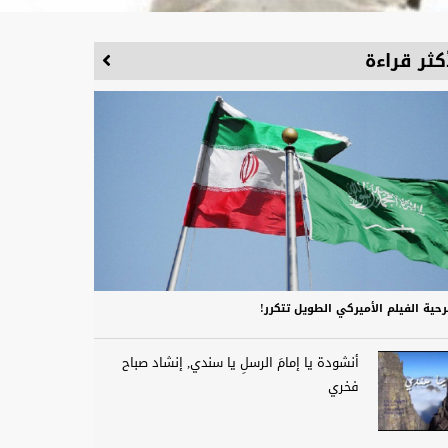
كثر قراءة
حية الفيلم الأميركي الطويل تتكرر!
أنشودة يا إمامَ الرسلِ يا سندي, إنشاد صباح
فخري