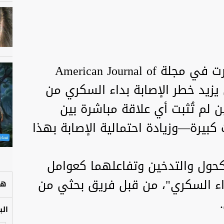
أظهرت دراسة علمية حديثة نُشرت في مجلة American Journal of
Pre أن التدخين يزيد خطر الإصابة بداء السكري من
نسبة 36%، في حين لم تُثبت أي علاقة مباشرة بين
كحول—even بكميات كبيرة—وزيادة احتمالية الإصابة بهذا
لكحول والتدخين وتفاعلهما كعوامل
داء السكري"، من قبل فريق بحثي من
هل
الب