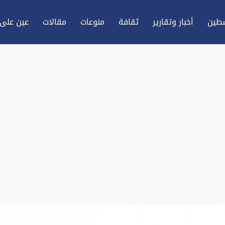
طين
أخبار وتقارير
ثقافة
منوعات
مقالات
عين علی 