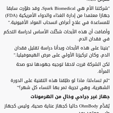
"شركتنا الأم هي Spark Biomedical، وقد طوّرت سابقا
جهازا معتمدا من إدارة الغذاء والدواء الأمريكية (FDA)
للمساعدة في علاج أعراض انسحاب المواد الأفيونية."
وأضافت أن هذه الأبحاث شكّلت الأساس لدراسة التحكم
في فقدان الدم.
"بنينا على هذه الأبحاث وبدأنا دراسة تقليل فقدان
الدم، وكان تركيزنا الأولي على مرض الهيموفيليا."
لكن الشركة قررت لاحقا توجيه جهودها نحو صحة
المرأة.
"ثم تساءلنا: ماذا لو طبّقنا هذه التقنية على الدورة
الشهرية، وهي تجربة تمر بها النساء كل شهر؟"
جهاز غير جراحي وخالٍ من الهرمونات
يُقدَّم OhmBody حاليا كجهاز عناية صحية، وليس كجهاز
طبي معتمد بعد.