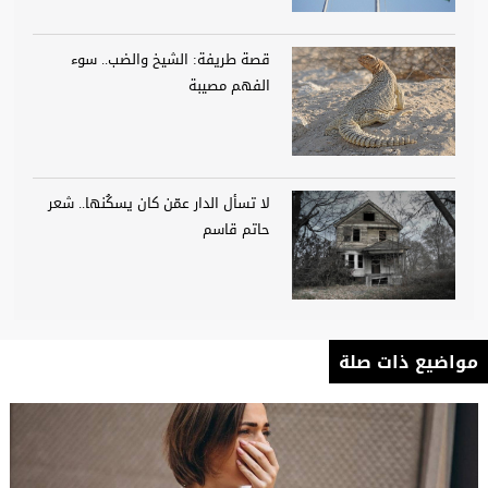
قصة طريفة: الشيخ والضب.. سوء
الفهم مصيبة
لا تسأل الدار عمّن كان يسكُنها.. شعر
حاتم قاسم
مواضيع ذات صلة