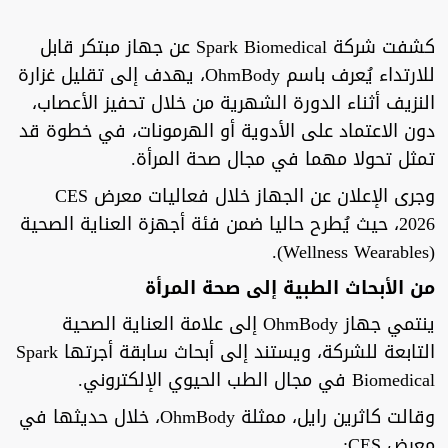
كشفت شركة Spark Biomedical عن جهاز مبتكر قابل
للارتداء يُعرف باسم OhmBody، يهدف إلى تقليل غزارة
النزيف أثناء الدورة الشهرية من خلال تحفيز الأعصاب،
دون الاعتماد على الأدوية أو الهرمونات، في خطوة قد
تمثل تحولا مهما في مجال صحة المرأة.
وجرى الإعلان عن الجهاز خلال فعاليات معرض CES
2026، حيث يُطرح حاليا ضمن فئة أجهزة العناية الصحية
(Wellness Wearables).
من الأبحاث الطبية إلى صحة المرأة
ينتمي جهاز OhmBody إلى علامة العناية الصحية
التابعة للشركة، ويستند إلى أبحاث سابقة أجرتها Spark
Biomedical في مجال الطب الحيوي الإلكتروني.
وقالت كاثرين رايل، ممثلة OhmBody، خلال حديثها في
معرض CES: