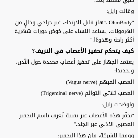
وقالت رايل:
"OhmBody جهاز قابل للارتداء، غير جراحي وخالٍ من
الهرمونات، يساعد النساء على خوض دورات شهرية
أكثر راحة وهدوءًا."
كيف يتحكم تحفيز الأعصاب في النزيف؟
يعتمد الجهاز على تحفيز أعصاب محددة حول الأذن،
وتحديدا:
العصب المبهم (Vagus nerve)
العصب ثلاثي التوائم (Trigeminal nerve)
وأوضحت رايل:
"نحفّز هذه الأعصاب عبر تقنية تُعرف باسم التحفيز
العصبي الأذني عبر الجلد."
ووفقا للشركة، فإن هذا التحفيز: