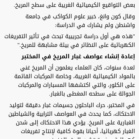
بعض التواقيع الكيميائية الغريبة على سطح المريخ.
وقال كون وانغ، خبير علوم الكواكب في جامعة
واشنطن ولم يشارك في الدراسة:
"هذه هي أول دراسة تجريبية تبحث في تأثير التفريغات
الكهربائية على النظائر في بيئة مشابهة للمريخ."
إعادة إنشاء عواصف غبار المريخ في المختبر
لعدة سنوات، كان العلماء يعلمون أن المريخ غني
بالمواد الكيميائية الغريبة، وخاصة المركبات القائمة
على الكلور، والتي اكتشفها المسبارات والمركبات
الجوالة على سطحه المغطى بالغبار.
في المختبر، حرك الباحثون جسيمات غبار دقيقة لتوليد
الاحتكاك، كما يحدث في العواصف الترابية والشياطين
الغبارية على المريخ. يؤدي هذا الاحتكاك إلى شحن
الغبار كهربائيا، أحيانا بقوة كافية لإنتاج تفريغات