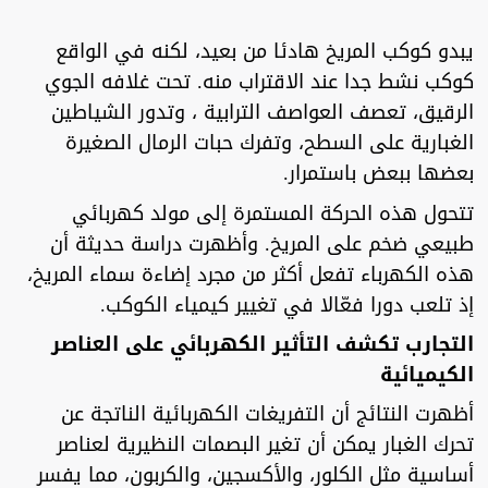
يبدو كوكب المريخ هادئا من بعيد، لكنه في الواقع
كوكب نشط جدا عند الاقتراب منه. تحت غلافه الجوي
الرقيق، تعصف العواصف الترابية ، وتدور الشياطين
الغبارية على السطح، وتفرك حبات الرمال الصغيرة
بعضها ببعض باستمرار.
تتحول هذه الحركة المستمرة إلى مولد كهربائي
طبيعي ضخم على المريخ. وأظهرت دراسة حديثة أن
هذه الكهرباء تفعل أكثر من مجرد إضاءة سماء المريخ،
إذ تلعب دورا فعّالا في تغيير كيمياء الكوكب.
التجارب تكشف التأثير الكهربائي على العناصر
الكيميائية
أظهرت النتائج أن التفريغات الكهربائية الناتجة عن
تحرك الغبار يمكن أن تغير البصمات النظيرية لعناصر
أساسية مثل الكلور، والأكسجين، والكربون، مما يفسر