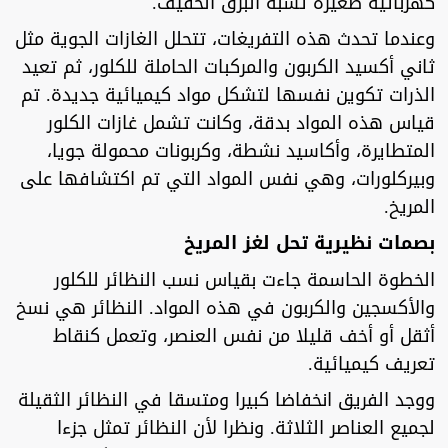
كهربائية صغيرة تشبه البرق الخفيف.
وعندما تحدث هذه التفريغات، تتحلل الغازات الجوية مثل
ثاني أكسيد الكربون والمركبات الحاملة للكلور، ثم تعيد
الذرات تكوين نفسها لتشكل مواد كيميائية جديدة. تم
قياس هذه المواد بدقة، وكانت تشمل غازات الكلور
المتطايرة، وأكاسيد نشطة، وكربونات محمولة جويا،
وبيركلورات، وهي نفس المواد التي تم اكتشافها على
المريخ.
بصمات نظيرية تحل لغز المريخ
الخطوة الحاسمة جاءت بقياس نسب النظائر للكلور
والأكسجين والكربون في هذه المواد. النظائر هي نسخ
أثقل أو أخف قليلا من نفس العنصر، وتعمل كنقاط
تعريف كيميائية.
ووجد الفريق انخفاضا كبيرا ومتسقا في النظائر الثقيلة
لجميع العناصر الثلاثة. ونظرا لأن النظائر تمثل جزءا