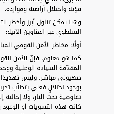
قوّته واحتلال أراضيه وموارده.
وهنا يمكن تناول أبرز وأخطر الت
السلطوي عبر العناوين الآتية:
أولًا: مخاطر الأمن القومي المب
كما هو معلوم، فإنّ للأمن الق
المقدّمة السيادة الوطنية ووحد
صهيوني مباشر، وليس تهديدًا م
بوجود احتلالٍ فعلي يتطلّب تحري
تفاوضية تحت النار، ولا إحالته إل
كانت هذه التسويات أو الوعود بض