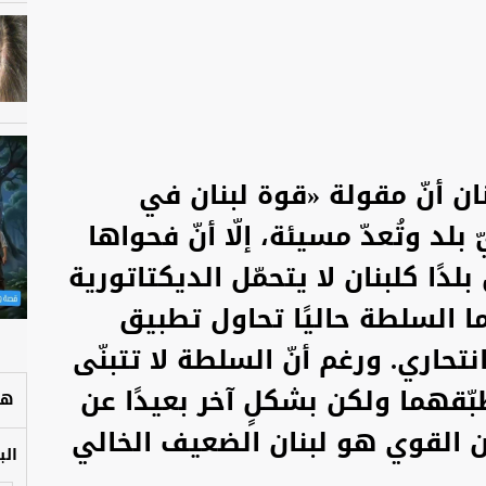
ان أنّ مقولة «قوة لبنان في
بلد وتُعدّ مسيئة، إلّا أنّ فحواها
دًا كلبنان لا يتحمّل الديكتاتورية
نما السلطة حاليًا تحاول تطبيق
تحاري. ورغم أنّ السلطة لا تتبنّى
طبّقهما ولكن بشكلٍ آخر بعيدًا عن
هل
ان القوي هو لبنان الضعيف الخالي
الب