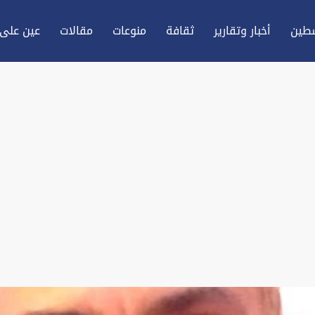
طين
أخبار وتقارير
ثقافة
منوعات
مقالات
عين علی 