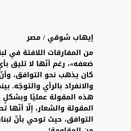
إيهاب شوقي / مصر
من المفارقات اللافتة في لبن
ضعفه»، رغم أنّها لا تليق بأيّ 
كان يذهب نحو التوافق، وأنّ بل
والانفراد بالرأي والتوجّه. بي
هذه المقولة عمليًا وبشكلٍ ان
المقولة والشعار، إلّا أنّها ت
التوافق، حيث توحي بأنّ لبن
من المقاومة!