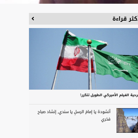
كثر قراءة
حية الفيلم الأميركي الطويل تتكرر!
أنشودة يا إمامَ الرسلِ يا سندي, إنشاد صباح
فخري