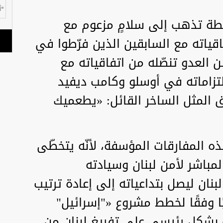
سلطة تذهب إلى سلامٍ مزعوم مع
فاقياته مع السابقين الذين فرّطوا في
 العدو تنصّله من اتفاقياته مع
تزاماته في أوسلو وكامب ديفيد
ق المثل الساخر القائل: «يطعميك
ذه المفارقات المؤسفة، لأنّه يتخطّى
مباشر لأمن لبنان وسيادته
بنان ليصل بتداعياته إلى إعادة ترتيب
ًا وفقًا لخطط مشروع «"إسرائيل"
 بشكلٍ رئيسي على تفريغ لبنان من