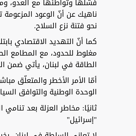
فشلها وتواطئها مع العدو، ومع ع
ناهيك عن أنّ الوعود المزعومة ت
نحو فتنة نزع السلاح.
كما أنّ التهديد الاقتصادي بابتل
مغلوط للحدود، مع المطامع الص
الطاقة في لبنان، يأتي ضمن الت
أمّا الأمر الأخطر والمتعلّق مب
الوحدة الوطنية والتوافق السيا
ثانيًا: مخاطر العزلة بعد تنامي 
"إسرائيل"
لا تعاني السلطة في لبنان، بخيا