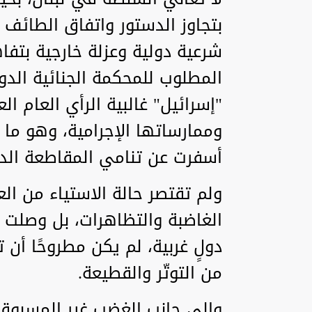
بتجاوز الدستور واتفاق الطائف 
شرعية دولية وعزلة خارجية بتفا
المطلوب للمحكمة الجنائية الد
"إسرائيل" غالبية الرأي العام ا
وممارساتها الإجرامية، وهو ما 
أسفرت عن تنامي المقاطعة الدول
ولم تقتصر حالة الاستياء من ال
الغاضبة والتظاهرات، بل وصلت 
دولٍ غربية، لم يكن مطروحًا أن 
من التوتّر والقطيعة.
وإلى جانب الغضب غير المسبوق ت