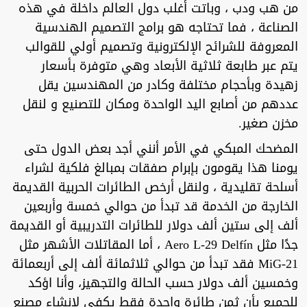
من هب ودب ، وباتت أغلب دول العالم داخلة في هذه
الصناعة ، فما تحتاجه هو برامج التصميم الهندسية
المعروفة للشرائح الإلكترونية وتصميم أولي للقوالب
يتم عبر طابعة ثلاثية الأبعاد وهي متوفرة بأسعار
زهيدة وبأحجام مختلفة وكادر من المهندسين يقل
عددهم من أصابع اليد الواحدة ومكان للتصنيع و لنقل
مخزن صغير.
المضحك المبكي في الأمر أنني أجد بعض الدول حتى
يومنا هذا يقومون بإبرام صفقات بمبالغ فلكية لشراء
أسلحة تقليدية ، ولنقل أرخص الطائرات الحربية القديمة
الخارجة من الخدمة قد تبدأ من حوالي خمسة وأربعين
ألف إلى ستين ألف دولار للطائرات التدريبية أو القديمة
جدًا مثل Aero L-29 Delfín ، أما المقاتلات الأشهر مثل
MiG-21 فقد تبدأ من حوالي ثلاثمائة ألف إلى أربعمائة
وخمسين ألف دولار حسب الحالة والتجهيز، وأنا اؤكد
للجميع بأن ثمن طائرة واحدة فقط يكفي لإنشاء مصنع