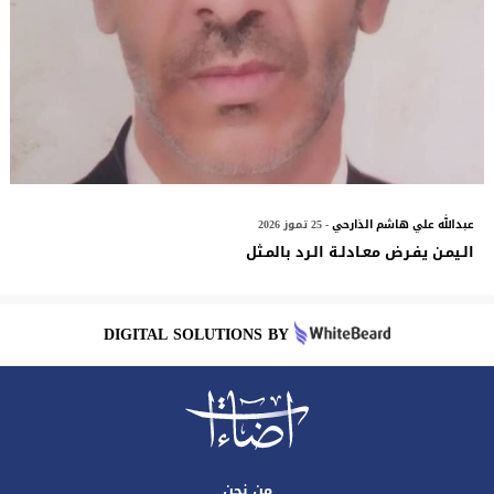
عبدالله علي هاشم الذارحي
- 25 تموز 2026
الـيمـن يفـرض معـادلـة الـرد بالمـثل
DIGITAL SOLUTIONS BY
من نحن