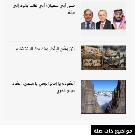
محور أبي سفيان/ أبي لهب يعود إلى
مكة
بَيْنَ وَهْمِ الإِنْجَازِ وَفَضِيحَةِ الاسْتِسْلامِ
أنشودة يا إمامَ الرسلِ يا سندي, إنشاد
صباح فخري
مواضيع ذات صلة