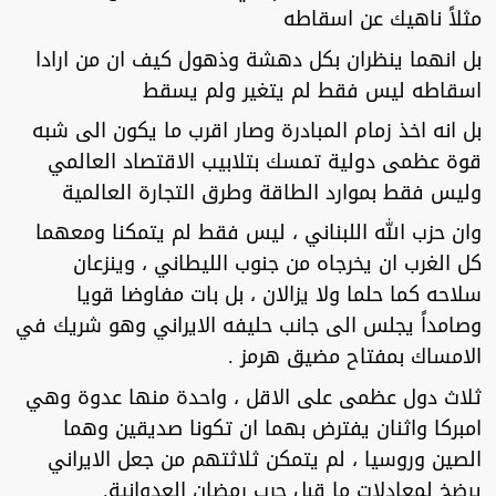
مثلاً ناهيك عن اسقاطه
بل انهما ينظران بكل دهشة وذهول كيف ان من ارادا
اسقاطه ليس فقط لم يتغير ولم يسقط
بل انه اخذ زمام المبادرة وصار اقرب ما يكون الى شبه
قوة عظمى دولية تمسك بتلابيب الاقتصاد العالمي
وليس فقط بموارد الطاقة وطرق التجارة العالمية
وان حزب الله اللبناني ، ليس فقط لم يتمكنا ومعهما
كل الغرب ان يخرجاه من جنوب الليطاني ، وينزعان
سلاحه كما حلما ولا يزالان ، بل بات مفاوضا قويا
وصامداً يجلس الى جانب حليفه الايراني وهو شريك في
الامساك بمفتاح مضيق هرمز .
ثلاث دول عظمى على الاقل ، واحدة منها عدوة وهي
امبركا واثنان يفترض بهما ان تكونا صديقين وهما
الصين وروسيا ، لم يتمكن ثلاثتهم من جعل الايراني
يرضخ لمعادلات ما قبل حرب رمضان العدوانية.