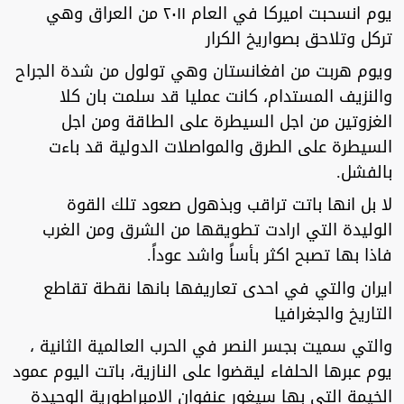
يوم انسحبت اميركا في العام ٢٠١١ من العراق وهي
تركل وتلاحق بصواريخ الكرار
ويوم هربت من افغانستان وهي تولول من شدة الجراح
والنزيف المستدام، كانت عمليا قد سلمت بان كلا
الغزوتين من اجل السيطرة على الطاقة ومن اجل
السيطرة على الطرق والمواصلات الدولية قد باءت
بالفشل.
لا بل انها باتت تراقب وبذهول صعود تلك القوة
الوليدة التي ارادت تطويقها من الشرق ومن الغرب
فاذا بها تصبح اكثر بأساً واشد عوداً.
ايران والتي في احدى تعاريفها بانها نقطة تقاطع
التاريخ والجغرافيا
والتي سميت بجسر النصر في الحرب العالمية الثانية ،
يوم عبرها الحلفاء ليقضوا على النازية، باتت اليوم عمود
الخيمة التي بها سيغور عنفوان الامبراطورية الوحيدة