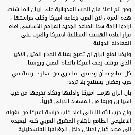
ومن ثم اصلا فان الحرب العدوانية على ايران انما شنت.
هذه المرة ، لان الغرب بزعامة اميركا وكلب حراستها ،
ارادوا ازاحة هذا الصاعد الجديد المزاحم الاساسي امام
قرار اعادة الهيمنة المطلقة لاميركا والغرب على
المعادلة الدولية
وايضا لمنع ايران ان تصبح بمثابة الجدار المتين الاخير
الذي يوقف زحف اميركا باتجاه الصين وروسيا.
كل متابع متأن ودقيق لما جرى من معارك نوعية في
حرب رمضان يستنتج بلا تردد:
بان ايران هزمت اميركا واذلتها وتكاد تخرجها من غرب
اسيا بل وربما من المسهد الدرلي قريباً.
وان حزب الله اللبناني اعاد كلب حراسة اميركا من تغوله
الاقليمي الطامع بابتلاع المشرق العربي كله، ليعيده
الى مجرد كيان احتلال داخل الجغرافبا الفلسطينية