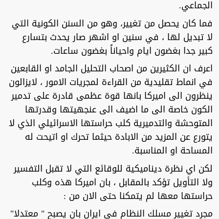
الجماعي.
فما كان يحصل من تغيير، وهو من السنن الكونية التي
لا تبديل لها ، في سنين او اشهر صار يحدث بتسارع
كبير جدا بغضون ايام واحياناً بغضون ساعات.
اعرف ان الكثيرين من اصحاب التحليل الجامد او القابعين
في انماط تقليدية من القراءة لمجريات الامور ، لايزالون
ينظرون الى اميركا بانها قوة عظمى قادرة على تدمير
الكون خاصة الى ما اضيف الى عنجهيتها وقدرتها
المتوحشة والتدميرية كلب حراستها الاسرائيلي الذي لا
يتورع عن المزيد من الابادة حيثما تحرك او اتيحت له
المساحة او المناسبة.
لكن اي نظرة ديناميكية للوقائع التي لا تقبل التفسير
ولا التأويل تؤكد بالمقابل ، بان اميركا هذه وكلب
حراستها معها لم يتمكنا حتى الان من :
مجرد تغيير مسلك النظام في ايران بان يصبح " معتدلا"