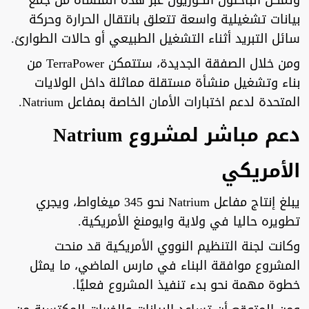
بيانات تشغيلية واسعة تتعلق بانتقال الحرارة وحركة
سائل التبريد أثناء التشغيل الطبيعي أو حالات الطوارئ.
ومن خلال الصفقة الجديدة، ستتمكن TerraPower من
بناء وتشغيل منشأة مستقلة مماثلة داخل الولايات
المتحدة لدعم اختبارات الأمان الخاصة بمفاعل Natrium.
دعم مباشر لمشروع Natrium
الأمريكي
يبلغ إنتاج مفاعل Natrium نحو 345 ميغاواط، ويجري
تطويره حاليا في ولاية وايومنغ الأمريكية.
وكانت لجنة التنظيم النووي الأمريكية قد منحت
المشروع موافقة البناء في مارس الماضي، ما يمثل
خطوة مهمة نحو بدء تنفيذ المشروع فعليًا.