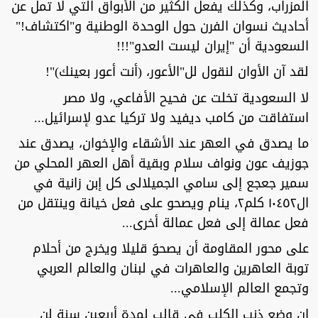
المزراب، وكذلك يفعل الكثير من الأبواق التي لا تمل عن
أحاديث نسوان الفرن حول الوحدة الوطنية و"اكتشاف!"
السعودية أن "إيران ليست العدو"!!!
لقد آن الأوان لنقول لل"الأعور، (أنت أعور بعينك)"!
لا السعودية تخلت عن فحيح الأفاعي، ولا مصر
استفاقت من كامب ديفيد ولا تركيا عدو لإسرائيل...
ما يصدق في العهر عند الأشقاء والإخوان، يصدق عند
جوزيف عون ونواف سلام وبقية أهل العهر المحلي من
سمير جعجع إلى سامي الجميلالى كل إبن زانية في
ال١٠٤٥٢ كلم٢، ينام ويصحو على فعل خيانة وينتقل من
فعل عمالة إلى فعل عمالة أخرى...
على محور المقاومة أن يصحوَ قليلا ويخرج من أحلام
توبة العاهرين والعاهرات في لبنان والعالم العربي
وتجمع العالم الإسلامي...
إن وضع ذنب الكلب في قالب لمدة أربعين سنة لن