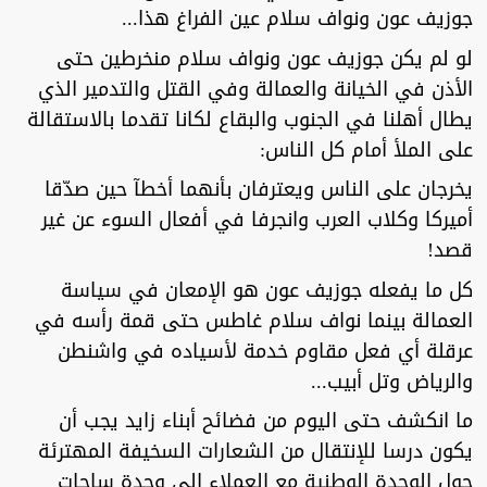
جوزيف عون ونواف سلام عين الفراغ هذا...
لو لم يكن جوزيف عون ونواف سلام منخرطين حتى
الأذن في الخيانة والعمالة وفي القتل والتدمير الذي
يطال أهلنا في الجنوب والبقاع لكانا تقدما بالاستقالة
على الملأ أمام كل الناس:
يخرجان على الناس ويعترفان بأنهما أخطآ حين صدّقا
أميركا وكلاب العرب وانجرفا في أفعال السوء عن غير
قصد!
كل ما يفعله جوزيف عون هو الإمعان في سياسة
العمالة بينما نواف سلام غاطس حتى قمة رأسه في
عرقلة أي فعل مقاوم خدمة لأسياده في واشنطن
والرياض وتل أبيب...
ما انكشف حتى اليوم من فضائح أبناء زايد يجب أن
يكون درسا للإنتقال من الشعارات السخيفة المهترئة
حول الوحدة الوطنية مع العملاء إلى وحدة ساحات