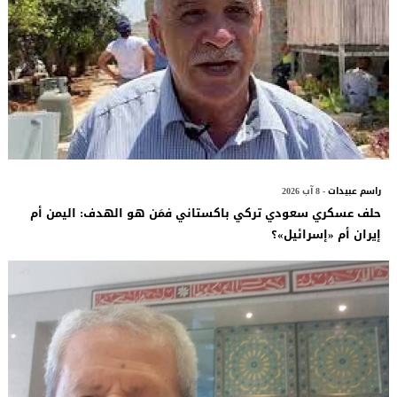
راسم عبيدات
- 8 آب 2026
حلف عسكري سعودي تركي باكستاني فمَن هو الهدف: اليمن أم
إيران أم «إسرائيل»؟