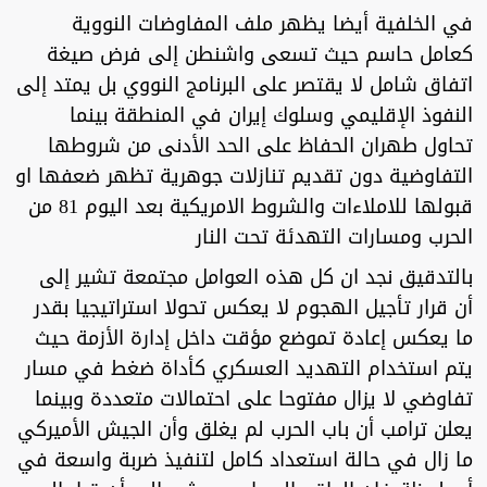
في الخلفية أيضا يظهر ملف المفاوضات النووية
كعامل حاسم حيث تسعى واشنطن إلى فرض صيغة
اتفاق شامل لا يقتصر على البرنامج النووي بل يمتد إلى
النفوذ الإقليمي وسلوك إيران في المنطقة بينما
تحاول طهران الحفاظ على الحد الأدنى من شروطها
التفاوضية دون تقديم تنازلات جوهرية تظهر ضعفها او
قبولها للاملاءات والشروط الامريكية بعد اليوم 81 من
الحرب ومسارات التهدئة تحت النار
بالتدقيق نجد ان كل هذه العوامل مجتمعة تشير إلى
أن قرار تأجيل الهجوم لا يعكس تحولا استراتيجيا بقدر
ما يعكس إعادة تموضع مؤقت داخل إدارة الأزمة حيث
يتم استخدام التهديد العسكري كأداة ضغط في مسار
تفاوضي لا يزال مفتوحا على احتمالات متعددة وبينما
يعلن ترامب أن باب الحرب لم يغلق وأن الجيش الأميركي
ما زال في حالة استعداد كامل لتنفيذ ضربة واسعة في