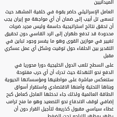
الميدانيين
العامل الإسرائيلي حاضر بقوة في خلفية المشهد حيث
تسعى تل أبيب إلى ضمان أن أي مواجهة مع إيران يجب
أن تحقق نتائج استراتيجية حاسمة وليس مجرد ضربات
محدودة قد تدفع طهران إلى الرد القاسي دون تحقيق
تغيير في موازين القوى وهو ما يفسر وجود تباين في
التقدير بين الحلفاء حول توقيت وشكل أي عمل عسكري
مقبل
على السطح تلعب الدول الخليجية دورا محوريا في
الدفع نحو التهدئة حيث تدرك أن أي حرب مفتوحة
ستنعكس مباشرة على مواطنيها ومؤسساتها الحيوية
وبناها التحتية وأمنها الاقتصادي واستقرار أسواق
الطاقة العالمية ولذلك جاء تدخلها العاجل كعامل كبح
إضافي لوقف الاندفاع نحو التصعيد وهو ما منح ترامب
غطاء سياسي مقبول كذريعة لتأجيل القرار دون أن
يظهر بمظهر التراجع تحت الضغط