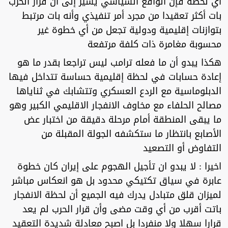
أي لحظة فإن الواقع السياسي يشير إلى أن قرار الحرب
بات أكثر تعقيدا من مجرد أمر تنفيذي وأنه بات مرتبط
بتوازنات إقليمية ودولية تجعل من أي خطوة غير
محسوبة مغامرة ذات كلفة مرتفعة
هكذا يبدو أن ما فعله ترامب ليس تراجعا بقدر ما هو
إعادة حسابات في لحظة إقليمية حساسة تتداخل فيها
الدبلوماسية مع الردع العسكري وتتشابك في ثناياها
مصالح الحلفاء مع مخاوف الانفجار الاقليمي الكبير وهو
ما يبقى المنطقة أمام مرحلة دقيقة من اختبار عض
الأصابع بانتظار ما ستكشفه الجولة المقبلة من
التفاوض أو التصعيد
اخيرا : لا يبدو ان تأجيل الهجوم على إيران كان خطوة
عابرة في سياق تكتيكي محدود بل هو انعكاس مباشر
لميزان قلق متبادل يدرك فيه الجميع أن لحظة الانفجار
باتت أقرب من أي وقت مضى وأن قرار الحرب لم يعد
قرارا سهلا ولا منفردا بل اصبح معادلة شديدة التعقيد