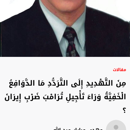
مقالات
مِنَ التَّهْدِيدِ إِلَى التَّرَدُّدِ مَا الدَّوَافِعُ
الْخَفِيَّةُ وَرَاءَ تَأْجِيلِ تُرَامْبَ ضَرْبِ إِيرَانَ
؟
مهدي مبارك عبد الله