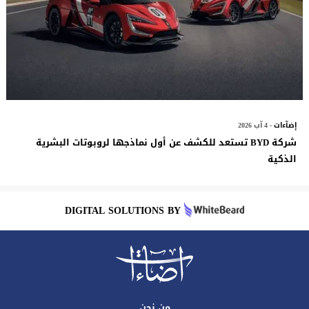
إضآءات
- 4 آب 2026
شركة BYD تستعد للكشف عن أول نماذجها لروبوتات البشرية
الذكية
DIGITAL SOLUTIONS BY
من نحن