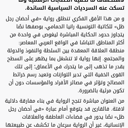
لاستكشاف ما تخفيه الخطابات الرسمية وما
تسكت عنه السرديات السياسية السائدة.
و من هذا الأفق الفكري تنطلق رواية «في أحضان رجل
ظل» للكاتبة التونسية رانيا الحمامي، بوصفها نصًا
يتجاوز حدود الحكاية المباشرة ليغوص في واحدة من
أكثر المناطق التباسًا في الواقع العربي المعاصر:
منطقة العلاقة المعقدة بين السلطة والنفوذ والدولة
والمجتمع. إنها رواية لا تنشغل بما يظهر على السطح
بقدر ما تذهب إلى ما يتحرك في الأعماق؛ إلى تلك
القوى الخفية التي تدير التوازنات وتعيد رسم خرائط
المصالح وتؤثر في مصائر الأفراد والمؤسسات دون أن
تكون مرئية بالضرورة.
من العنوان مباشرة تنجح الرواية في بناء مفارقة دلالية
لافتة. فالقارئ قد يتوقع أمام عبارة «في أحضان رجل
ظل» نصًا يدور في فضاءات العاطفة والعلاقات
الإنسانية، غير أن الرواية سرعان ما تكشف عن طبيعتها