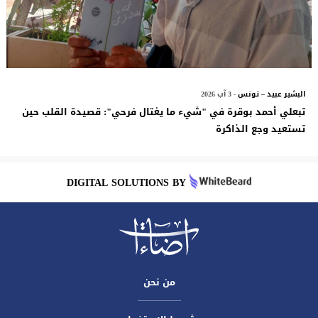
البشير عبيد – تونس
- 3 آب 2026
تبعلي أحمد بوقرة في "شيء ما يغتال فرحي": قصيدة القلب حين
تستعيد وجع الذاكرة
DIGITAL SOLUTIONS BY
من نحن