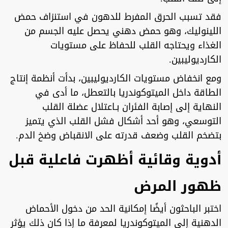
فقد تسبب الحرق المفرط للدهون في استنزاف حمض
اللينوليك، وهو حمض دهني يحصل عليه الجسم من
الغذاء ويحتاجه القلب للحفاظ على مستويات
الكارديوليبين.
ومع انخفاض مستويات الكارديوليبين، بدأت أنظمة إنتاج
الطاقة داخل الميتوكوندريا بالتعطل، ما أدى في
النهاية إلى إصابة الفئران بـاعتلال عضلة القلب
التوسعي، وهو أحد أشكال فشل القلب الذي يتميز
بتضخم القلب وضعف قدرته على الانقباض وضخ الدم.
أدوية وقائية أظهرت فاعلية قبل
ظهور المرض
اختبر الباحثون أيضًا إمكانية الحد من دخول الأحماض
الدهنية إلى الميتوكوندريا لمعرفة ما إذا كان ذلك يؤثر