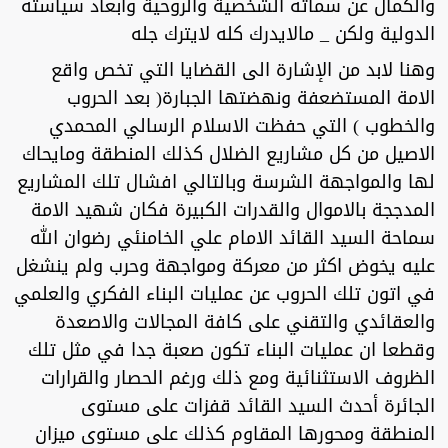
والكمال عن سماته الشخصية والروحية وابعاد سياسته
الدولية ولكن _ مالايدرك كله لايترك جله
وهنا لابد من الإشارة الى القضايا التي تخص واقع
الامة المستضعفة ونهضتها الجبارة( بعد الحروب
والخطوب ) التي حفظت الاسلام الرسالي المحمدي
الاصيل من كل مشاريع الضلال كذلك المنطقة ومايحاك
لها والمواجهة الشرسة وبالتالي افشال تلك المشاريع
المدججة بالاموال والقدرات الكبيرة فكان شهيد الامة
سماحة السيد القائد الامام علي الخامنئي رضوان الله
عليه يخوض اكثر من معركة ومواجهة وحرب ولم ينشغل
في اتون تلك الحروب عن عمليات البناء الفكري والعلمي
والعقائدي والتقني على كافة المجالات والاصعدة
وقطعا ان عمليات البناء تكون صعبة جدا في مثل تلك
الظروف الاستثنائية ومع ذلك ورغم الحصار والقرارات
الجائرة أحدث السيد القائد قفزات على مستوى
المنطقة ومحورها المقاوم كذلك على مستوى ميزان