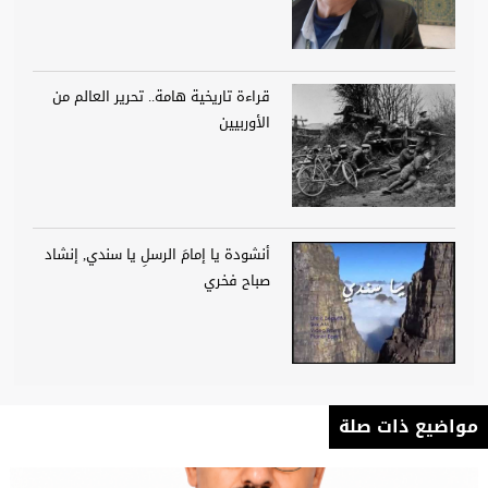
قراءة تاريخية هامة.. تحرير العالم من
الأوربيين
أنشودة يا إمامَ الرسلِ يا سندي, إنشاد
صباح فخري
مواضيع ذات صلة