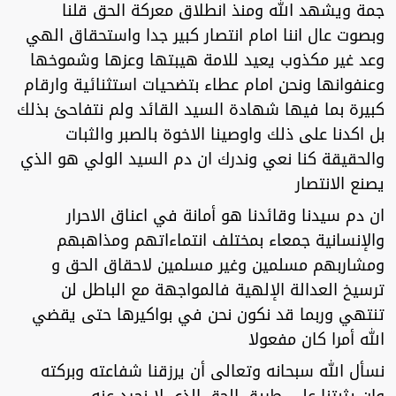
جمة ويشهد الله ومنذ انطلاق معركة الحق قلنا
وبصوت عال اننا امام انتصار كبير جدا واستحقاق الهي
وعد غير مكذوب يعيد للامة هيبتها وعزها وشموخها
وعنفوانها ونحن امام عطاء بتضحيات استثنائية وارقام
كبيرة بما فيها شهادة السيد القائد ولم نتفاحئ بذلك
بل اكدنا على ذلك واوصينا الاخوة بالصبر والثبات
والحقيقة كنا نعي وندرك ان دم السيد الولي هو الذي
يصنع الانتصار
ان دم سيدنا وقائدنا هو أمانة في اعناق الاحرار
والإنسانية جمعاء بمختلف انتماءاتهم ومذاهبهم
ومشاربهم مسلمين وغير مسلمين لاحقاق الحق و
ترسيخ العدالة الإلهية فالمواجهة مع الباطل لن
تنتهي وربما قد نكون نحن في بواكيرها حتى يقضي
الله أمرا كان مفعولا
نسأل الله سبحانه وتعالى أن يرزقنا شفاعته وبركته