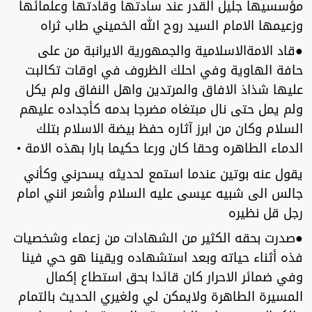
مؤسسيها جليل القدر عند سادتها وقادتها وعلمائها
وزعيمها الامام السيد روح الله الخميني طاب ثراه
●قاد الامةالاسلامية والجمهورية الايرانبة من على
حافة الهاوية وفي احلك الظروف في اوقات تكالبت
عليها شذاذ الافاق والمرتدين واهل النفاق ولم يكل
ولم يمل حتى نال مبتغاه مضرجا بدمه كأجداده عليهم
السلام وكان من ابرز آثاره حفظ بيضة الاسلام بتلك
الدماء الطاهره وحقا كان ورعا حكيما بارا بهذه الامة •
يقول عنه بوتين عندما استمع لحديثه يسحرني وكأني
جالس الى شبيه عيسى عليه السلام وأشعر انني امام
رجل قل نظيره
●صدرت بحقه الكثير من الشهادات من زعماء وشخصيات
فذه أثناء حياته وبعد استشهاده ويقينا هو حي فينا
وفي ضمائر الاحرار كان قائدا بحق استطاع إكمال
المسيرة الطاهرة ولايمكن لي ولغيري الحديث بالتمام