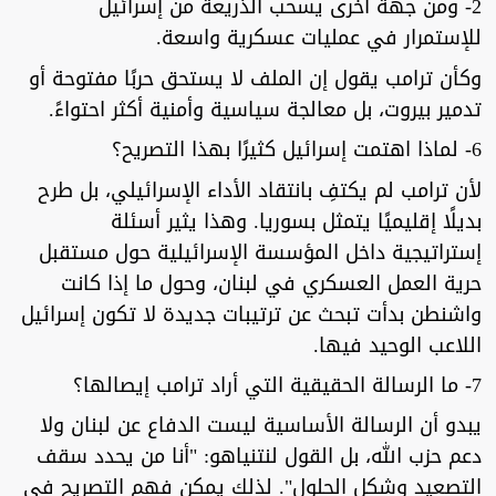
2- ومن جهة أخرى يسحب الذريعة من إسرائيل
للإستمرار في عمليات عسكرية واسعة.
وكأن ترامب يقول إن الملف لا يستحق حربًا مفتوحة أو
تدمير بيروت، بل معالجة سياسية وأمنية أكثر احتواءً.
6- لماذا اهتمت إسرائيل كثيرًا بهذا التصريح؟
لأن ترامب لم يكتفِ بانتقاد الأداء الإسرائيلي، بل طرح
بديلًا إقليميًا يتمثل بسوريا. وهذا يثير أسئلة
إستراتيجية داخل المؤسسة الإسرائيلية حول مستقبل
حرية العمل العسكري في لبنان، وحول ما إذا كانت
واشنطن بدأت تبحث عن ترتيبات جديدة لا تكون إسرائيل
اللاعب الوحيد فيها.
7- ما الرسالة الحقيقية التي أراد ترامب إيصالها؟
يبدو أن الرسالة الأساسية ليست الدفاع عن لبنان ولا
دعم حزب الله، بل القول لنتنياهو: "أنا من يحدد سقف
التصعيد وشكل الحلول". لذلك يمكن فهم التصريح في