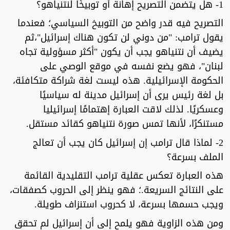
1- هل يتضمن التصريح إهانة أو توبيخًا لنتنياهو؟
التصريح فيه قدر واضح من التوبيخ السياسي؛ فعندما
يقول ترامب: "من دوني لن تكون هناك إسرائيل"،ثم
يضيف أن نتنياهو يجب أن يكون "أكثر مسؤولية تجاه
لبنان"، فهو يضع نفسه في موقع الوصي على
الحكومة الإسرائيلية. هذه ليست لغة شراكة متكافئة،
بل لغة رئيس يرى أن إسرائيل مدينة له سياسيًا
وعسكريًا. لذلك لاقت العبارة إهتمامًا إسرائيليا
مستنكرًا، لأنها تمس صورة نتنياهو كقائد مستقل.
2- لماذا قال ترامب إن إسرائيل كان يجب أن تعالج
الملف بسرعة؟
هذه العبارة تعكس عقلية ترامب التقليدية القائمة
على النتائج السريعة.؛ فهو ينظر إلى الحروب كصفقات،
ويجب حسمها بسرعة، لا كحروب استنزاف طويلة.
ومن هذه الزاوية فهو يلمح إلى أن إسرائيل لم تحقق