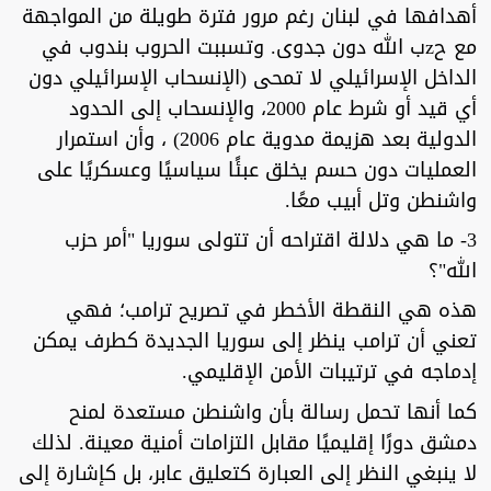
أهدافها في لبنان رغم مرور فترة طويلة من المواجهة
مع حzب الله دون جدوى. وتسببت الحروب بندوب في
الداخل الإسرائيلي لا تمحى (الإنسحاب الإسرائيلي دون
أي قيد أو شرط عام 2000، والإنسحاب إلى الحدود
الدولية بعد هزيمة مدوية عام 2006) ، وأن استمرار
العمليات دون حسم يخلق عبئًا سياسيًا وعسكريًا على
واشنطن وتل أبيب معًا.
3- ما هي دلالة اقتراحه أن تتولى سوريا "أمر حزب
الله"؟
هذه هي النقطة الأخطر في تصريح ترامب؛ فهي
تعني أن ترامب ينظر إلى سوريا الجديدة كطرف يمكن
إدماجه في ترتيبات الأمن الإقليمي.
كما أنها تحمل رسالة بأن واشنطن مستعدة لمنح
دمشق دورًا إقليميًا مقابل التزامات أمنية معينة. لذلك
لا ينبغي النظر إلى العبارة كتعليق عابر، بل كإشارة إلى