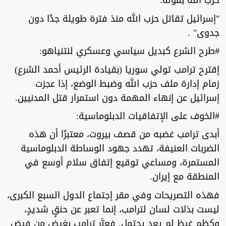
حزب الله بقوله:
"إسرائيل تقاتل حزب الله منذ فترة طويلة جدًا دون
جدوى" .
#طرح الشرع كبديل سياسي وعسكري لنتنياهو:
إقترح ترامب تولي سوريا (بقيادة الرئيس أحمد الشرع)
زمام إدارة ملف حزب الله وضبط الوضع، إذا عجزت
إسرائيل عن إنهاء المهمة دون استمرار قتل المدنيين.
#الخوف على الإتفاقيات الدبلوماسية:
أبدى ترامب غضبه من قصف بيروت، معتبرًا أن هذه
الضربات العنيفة، تهدد جهود الوساطة الدبلوماسية
المستمرة، ومساعي توقيع إتفاق سلام أوسع في
المنطقة مع إيران.
فهذه التصريحات وفي مقر إجتماع الدول السبع الكبرى،
ليست بذلات لسان لترامب، إنما تعبر عن حنقٍ شديدٍ،
وكظمِ غيظٍ لم يعد يحتمل. فعبَّر ترامب بغيضٍ من فيضِ