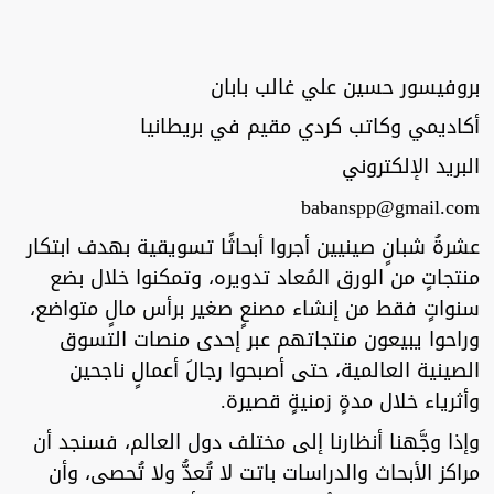
بروفيسور حسين علي غالب بابان
أكاديمي وكاتب كردي مقيم في بريطانيا
البريد الإلكتروني
babanspp@gmail.com
عشرةُ شبانٍ صينيين أجروا أبحاثًا تسويقية بهدف ابتكار
منتجاتٍ من الورق المُعاد تدويره، وتمكنوا خلال بضع
سنواتٍ فقط من إنشاء مصنعٍ صغير برأس مالٍ متواضع،
وراحوا يبيعون منتجاتهم عبر إحدى منصات التسوق
الصينية العالمية، حتى أصبحوا رجالَ أعمالٍ ناجحين
وأثرياء خلال مدةٍ زمنيةٍ قصيرة.
وإذا وجَّهنا أنظارنا إلى مختلف دول العالم، فسنجد أن
مراكز الأبحاث والدراسات باتت لا تُعدُّ ولا تُحصى، وأن