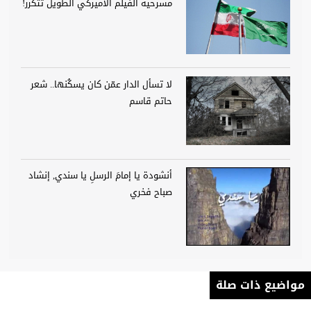
مسرحية الفيلم الأميركي الطويل تتكرر!
لا تسأل الدار عمّن كان يسكُنها.. شعر
حاتم قاسم
أنشودة يا إمامَ الرسلِ يا سندي, إنشاد
صباح فخري
مواضيع ذات صلة