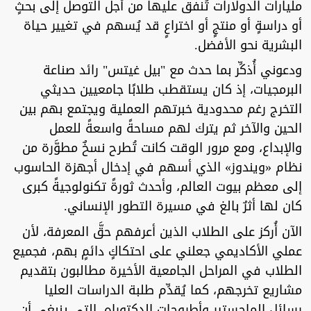
مليارات الدولارات تُنفق عليها من أجل التوصل إلى بحثٍ
أو دراسةٍ أو منتجٍ أو اختراعٍ قد يُسهم في تغيير حياة
البشرية نحو الأفضل.
ودعوني أُذكِّر بما حدث مع "بيل غيتس" رائد صناعة
البرمجيات، إذ كان يستقطب طلابًا جامعيين حديثي
التخرج رغم محدودية خبرتهم العملية ويجتمع بهم بين
الحين والآخر ثم يترك لهم مساحةً واسعةً للعمل
والإبداع، ومع مرور الوقت كانت تُطرح نسخٌ مطوَّرة من
نظام «ويندوز» الذي أسهم في إدخال أجهزة الحاسوب
إلى معظم بيوت العالم، وأحدث ثورةً تكنولوجيةً كبرى
كان لها أثرٌ بالغ في مسيرة التطور الإنساني.
الآن أُركز على الطلاب الذين أعرفهم حقَّ المعرفة، لأن
عملي الأكاديمي جعلني على احتكاكٍ دائمٍ بهم، فجميع
الطلاب في المراحل الجامعية الأخيرة مطالبون بتقديم
مشاريع تخرجهم، كما يُقدِّم طلبة الدراسات العليا
رسائل الماجستير وأطروحات الدكتوراه، التي ينبغي أن