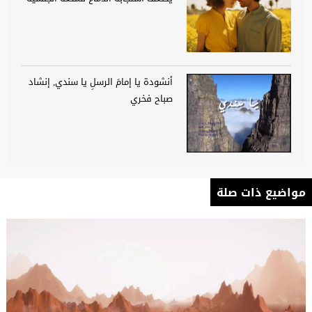
أنشودة يا إمامَ الرسلِ يا سندي, إنشاد
صباح فخري
مواضيع ذات صلة