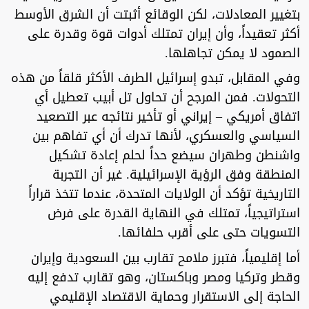
بتغيير المعادلات، لكن الوقائع أثبتت أن الشرق الأوسط
أكثر تعقيداً، وأن إيران تمتلك أدوات قوة وقدرة على
الصمود لا يمكن تجاهلها.
وفي المقابل، تبدو إسرائيل الطرف الأكثر قلقاً من هذه
التحولات. فمن المرجح أن تحاول تل أبيب تعطيل أي
اتفاق أمريكي – إيراني أو تأخير نتائجه عبر التصعيد
السياسي والعسكري، لأنها تدرك أن أي تفاهم بين
واشنطن وطهران سيضع حداً لحلم إعادة تشكيل
المنطقة وفق الرؤية الإسرائيلية. غير أن التجربة
التاريخية تؤكد أن الولايات المتحدة، عندما تتخذ قراراً
استراتيجياً، تمتلك في النهاية القدرة على فرض
التسويات حتى على أقرب حلفائها.
أما إقليمياً، فتبرز ملامح تقارب بين السعودية وإيران
وقطر وتركيا ومصر وباكستان، وهو تقارب تدفع إليه
الحاجة إلى الاستقرار وحماية الاقتصاد الإقليمي