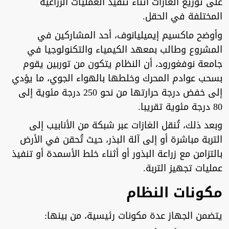
على توزيع الغازات أثناء تنفيذ العمليات الزراعية
المختلفة في الحقل.
وأوضح ماكسيم إيميليانوف، أحد المشاركين في
المشروع وطالب بمعهد الكيمياء والتكنولوجيا في
جامعة نوفغورود، أن النظام يتكون من توربين يقوم
بسحب عوادم المحرك وخلطها بالهواء الجوي، ما يؤدي
إلى خفض درجة حرارتها من نحو 250 درجة مئوية إلى
80 درجة مئوية تقريبا.
وبعد ذلك، تُنقل الغازات عبر شبكة من الأنابيب إلى
التربة مباشرة أو إلى آلة البذر، حيث تُحقن في الأرض
بالتزامن مع زراعة البذور أو أثناء خلط الأسمدة أو تنفيذ
عمليات تجهيز التربة.
مكونات النظام
يتضمن الجهاز عدة مكونات رئيسية، من بينها: