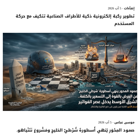
إضآءات
- 5 آب 2026
تطوير ركبة إلكترونية ذكية للأطراف الصناعية تتكيف مع حركة
المستخدم
موسى عباس
- 5 آب 2026
صمود المِحْوَرِ يُنهي أُسطورةَ شُرْطيِّ الخليجِ ومَشْروعَ نَتَنْياهو.