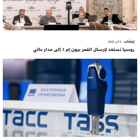
إضآءات
- 6 آب 2026
روسيا تستعد لإرسال القمر بيون-إم 3 إلى مدار عالي