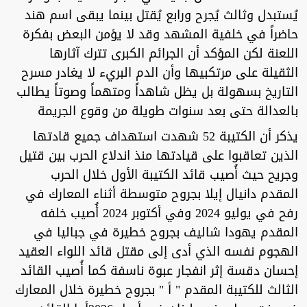
يُستبدل وثالث يُجرح ورابع يُقتل بينما يبقى اسم هند
حاضراً في خلفية المشهد وقد لا يؤمن البعض بفكرة
اللعنة لكن المؤكد أن الجرائم الكبرى تترك آثارها
الثقيلة على مرتكبيها وأن الدم البريء لا يغادر مسرح
التاريخ بسهولة بل يظل شاهداً ومتهماً وصوتاً يطالب
بالعدالة حتى بعد سنوات طويلة من وقوع الجريمة
يذكر أن الكتيبة 52 شهدت استهداف جميع قادتها
الذين تعاقبوا على قيادتها منذ اندلاع الحرب بين قتيل
وجريح حيث أُصيب قائد الكتيبة الأول خلال الحرب
المقدم دانيال إيلا بجروح متوسطة أثناء المعارك في
رفح في يوليو 2024 وفي أكتوبر 2024 أُصيب خلفه
المقدم يهودا شاليف بجروح خطيرة في جباليا في
الهجوم نفسه الذي أدى إلى مقتل قائد اللواء العقيد
إحسان دقسة إثر انفجار عبوة ناسفة كما أُصيب القائد
الثالث للكتيبة المقدم " أ " بجروح خطيرة خلال المعارك