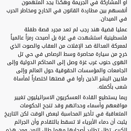
أو المشاركة في الجريمة وهكذا يجد المتهمون
أنفسهم بين مطاردة القانون في الخارج ومخاطر الحرب
في الميدان.
عمليا قضية هند رجب لم تعد مجرد قصة طفلة
فلسطينية استشهدت في غزة بل أصبحت رمزاً عالمياً
لمعركة العدالة ضد الإفلات من العقاب والصوت الذي
خرج من سيارة محاصرة وسط الرصاص في حي تل
الهوى حنوب غرب غزة وصل إلى المحاكم الدولية وإلى
الجامعات والمؤسسات الحقوقية حول العالم وإلى
ملايين البشر الذين رأوا في قصتها اختصاراً لمأساة
شعب بأكمله.
ربما يستطيع القادة العسكريون الاسرائيليون تغيير
مواقعهم وأسماء وحداتهم وقد تنجح الحكومات
المتعاقبة في تأخير المحاسبة لبعض الوقت لكن التاريخ
يثبت أن دماء الأبرياء لا تسقط بالتقادم وأن الجرائم
الكبرى تظل تطارد أصحابها مهما طال الزمن ومن هذه