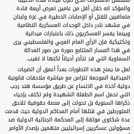
والمؤكد انه خلال أقل من عامين تعرض أربعة قادة
متعاقبين للقتل أو الإصابات الخطيرة في غزة ولبنان
في مشهد نادر داخل الوحدات العسكرية النظامية
وبينما يفسر العسكريون ذلك باعتبارات ميدانية
وتكتيكية فإن الرأي العام العربي والفلسطيني يرى
في هذا المسار المتتابع صورة من صور العدالة
السماوية التي قد تتأخر أحياناً لكنها لا تغيب.
لعل ما يمنح هذه التطورات بعداً أعمق أن الضربات
الميدانية الموجعة تتزامن مع مباشرة ملاحقات قانونية
دولية آخذة في الاتساع عن طريق مؤسسة هند رجب
التي تحمل اسم الطفلة الشهيدة ولم تكتف بإحياء
ذكراها السنوية بل تحولت إلى منصة حقوقية تلاحق
المتورطين في قتلها أمام المحاكم الدولية حيث قدمت
عدة شكاوى موثقة إلى المحكمة الجنائية الدولية ضد
مسؤولين عسكريين إسرائيليين متهمين بإصدار الأوامر