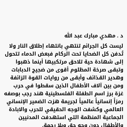
د . مهدي مبارك عبد الله
ليست كل الجرائم تنتهي بانتهاء إطلاق النار ولا
تُدفن كل الضحايا تحت الركام فبعض الدماء تتحول
إلى شهادة حية تلاحق مرتكبيها أينما ذهبوا
وتبقى صرخة المظلوم أقوى من ضجيج الدبابات
وهدير القذائف وأبقى من روايات القوة الزائفة
ومن بين آلاف الأطفال الذين سقطوا في حرب
غزة برز اسم الطفلة الفلسطينية هند رجب بوصفه
رمزاً إنسانياً عالمياً لجريمة هزت الضمير الإنساني
العالمي وكشفت الوجه الحقيقي للحرب والابادة
الجماعية المنظمة التي استهدفت المدنيين
والأطفال دون وجه حق وبلا رحمة.