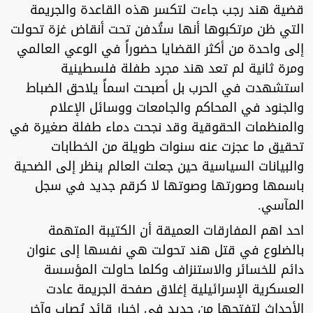
قضية هند رجب جاءت لتكسر هذه القاعدة والجريمة
التي ظن مرتكبوها أنها ستُدفن تحت أنقاض غزة تحولت
إلى واحدة من أكثر القضايا حضوراً في الوعي العالمي
ومرة ثانية لم تعد هند مجرد طفلة فلسطينية
استشهدت في الحرب بل أصبحت اسماً يلاحق الضباط
والجنود في المحاكم والجامعات ووسائل الإعلام
والمنظمات الحقوقية وقد نجحت دماء طفلة صغيرة في
تحقيق ما عجزت عنه سنوات طويلة من الخطابات
والبيانات السياسية حين جعلت العالم ينظر إلى الضحية
باسمها وصورتها وصوتها لا كرقم جديد في سجل
المآسي.
احد اهم المفارقات العميقة أن الكتيبة المتهمة
بالضلوع في قتل هند تحولت هي نفسها إلى عنوان
دائم للخسائر والاستنزاف وكلما حاولت المؤسسة
العسكرية الإسرائيلية إغلاق صفحة الجريمة عادت
الأحداث لتفتحها من جديد في اخبار قائد يُصاب وآخر