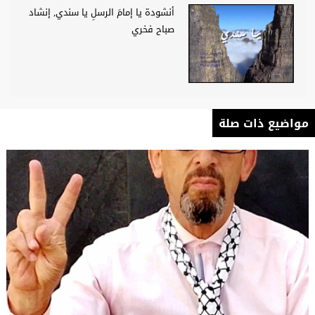
أنشودة يا إمامَ الرسلِ يا سندي, إنشاد
صباح فخري
مواضيع ذات صلة