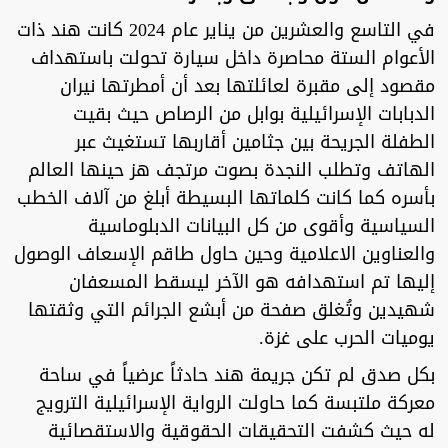
في التاسع والعشرين من يناير عام 2024 كانت هند ذات
الأعوام الستة محاصرة داخل سيارة تحولت باستهداف
مقصود إلى مقبرة لعائلتها بعد أن أمطرتها نيران
الدبابات الإسرائيلية بوابل من الرصاص حيث بقيت
الطفلة الجريحة بين جثامين أقاربها تستغيث عبر
الهاتف وتطلب النجدة بصوت مرتجف هز حينها العالم
بأسره كما كانت كلماتها البسيطة أبلغ من آلاف الخطب
السياسية وأقوى من كل البيانات الدبلوماسية
والعناوين الاعلامية وحين حاول طاقم الإسعاف الوصول
إليها تم استهدافه هو الآخر ليسقط المسعفان
شهيدين وتُغلق صفحة من أبشع الجرائم التي وثقتها
يوميات الحرب على غزة.
بكل صدق لم تكن جريمة هند حادثاً عرضياً في ساحة
معركة ملتبسة كما حاولت الرواية الإسرائيلية الترويج
له حيث كشفت التحقيقات الحقوقية والاستقصائية