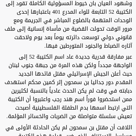
وشهود العيان بان خيوط المسؤولية الكاملة تقود إلى
الكتيبة 52 التابعة للواء المدرع 401 باعتبارها إحدى
الوحدات المتهمة بالضلوع المباشر في الجريمة ومع
مرور الوقت تحولت القضية من مأساة إنسانية إلى ملف
قانوني دولي توسعت دائرته يوماً بعد يوم ولاحقت
آثاره الضباط والجنود المتورطين فيها.
عبر مفارقة قدرية جديدة عاد اسم الكتيبة 52 إلى
الواجهة مجدداً ولكن هذه المرة من جبهة جنوب لبنان
حيث أعلن الجيش الإسرائيلي مقتل قائدها الجديد
المقدم دور جداليا بن سمحون إثر كمين محكم استهدف
دبابته في وقت لم يكن الحدث عادياً بالنسبة لكثيرين
ممن استحضروا فوراً اسم هند رجب واعتبروا أن الكتيبة
التي ارتبط اسمها بدم الطفلة الفلسطينية أصبحت
تعيش سلسلة متواصلة من الضربات والخسائر المؤلمة.
اللافت أن مقتل بن سمحون لم يكن الحادثة الأولى في
مسلسل الاستنزاف الذي ضرب قيادة هذه الكتيبة