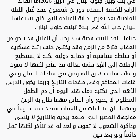
في بنت جبيل جنوب لبنان في أبريل 2026أما القائد
الرابع للكتيبة المقدم دور بن شمعون فقد قُتل الليلة
الماضية بعد تعرض دبابة القيادة التي كان يستقلها
لنيران حزب الله في بلدة تبنيت جنوب لبنان.
ختاما : لقد أثبتت قصة هند رجب أن القاتل قد ينجو من
العقاب فترة من الزمن وقد يختبئ خلف رتبة عسكرية
أو سلطة سياسية أو حماية دولية لكنه لا يستطيع
الإفلات إلى الأبد فثمة عدالة قد تتأخر لكنها لا تموت
وثمة حساب يلاحق المجرمين في ساحات القتال وفي
قاعات المحاكم وفي صفحات التاريخ وربما يكون الدرس
الأهم الذي تكتبه دماء هند اليوم أن دم الطفل
المظلوم لا يضيع وأن القاتل مهما طال به الزمن
ومهما ظن أنه أفلت من العقاب سيجد نفسه يوماً في
مواجهة المصير الذي صنعه بيديه والتاريخ لا ينسى
وذاكرة الشعوب لا تموت والعدالة قد تتأخر لكنها تصل
دائماً ولو بعد حين