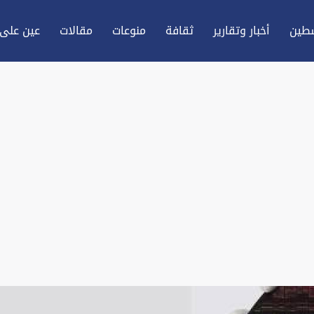
طين
أخبار وتقارير
ثقافة
منوعات
مقالات
عين علی 