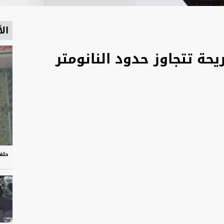
الأ
حلف