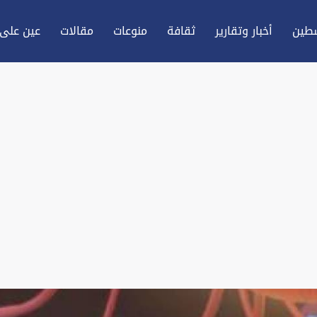
طين
أخبار وتقارير
ثقافة
منوعات
مقالات
عين علی 