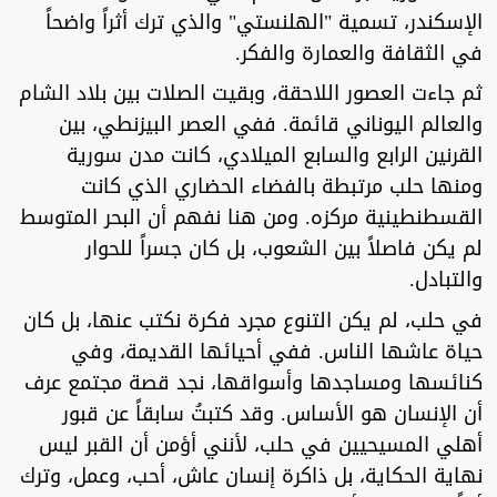
الإسكندر، تسمية "الهلنستي" والذي ترك أثراً واضحاً
في الثقافة والعمارة والفكر.
ثم جاءت العصور اللاحقة، وبقيت الصلات بين بلاد الشام
والعالم اليوناني قائمة. ففي العصر البيزنطي، بين
القرنين الرابع والسابع الميلادي، كانت مدن سورية
ومنها حلب مرتبطة بالفضاء الحضاري الذي كانت
القسطنطينية مركزه. ومن هنا نفهم أن البحر المتوسط
لم يكن فاصلاً بين الشعوب، بل كان جسراً للحوار
والتبادل.
في حلب، لم يكن التنوع مجرد فكرة نكتب عنها، بل كان
حياة عاشها الناس. ففي أحيائها القديمة، وفي
كنائسها ومساجدها وأسواقها، نجد قصة مجتمع عرف
أن الإنسان هو الأساس. وقد كتبتُ سابقاً عن قبور
أهلي المسيحيين في حلب، لأنني أؤمن أن القبر ليس
نهاية الحكاية، بل ذاكرة إنسان عاش، أحب، وعمل، وترك