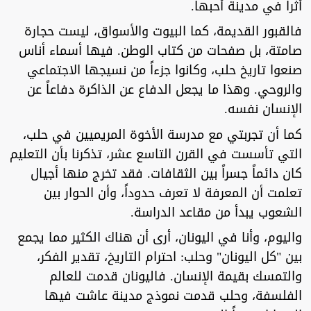
أثراً في مدينة أحبها.
فالقبور القديمة، كما البيوت والأسواق، ليست حجارة
صامتة، بل صفحات من كتاب الوطن. فيها أسماء أناس
صنعوا تاريخ حلب، وكانوا جزءاً من نسيجها الاجتماعي
والروحي. وهذا ما يجعل الدفاع عن الذاكرة دفاعاً عن
الإنسان نفسه.
كما أن تجربتي مع مدرسة الأخوة المريميين في حلب،
التي تأسست في القرن التاسع عشر، تذكرنا بأن التعليم
كان دائماً جسراً بين الثقافات. فقد تخرج منها أجيال
تعلمت أن المعرفة لا تعرف حدوداً، وأن الحوار بين
الشعوب يبدأ من مقاعد الدراسة.
واليوم، وأنا في اليونان، أرى أن هناك الكثير مما يجمع
بين "كل اليونان" وحلب: احترام التاريخ، تقدير الفكر،
والتمسك بقيمة الإنسان. فاليونان قدمت للعالم
الفلسفة، وحلب قدمت نموذج مدينة عاشت فيها