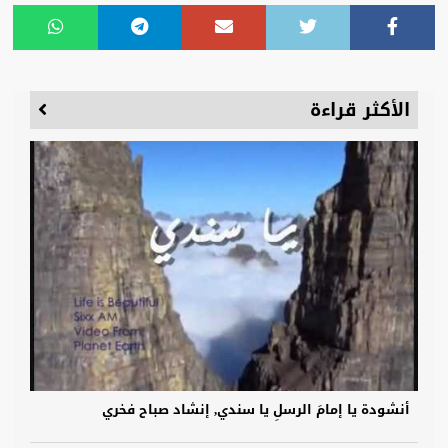
الأكثر قراءة
أنشودة يا إمامَ الرسلِ يا سندي, إنشاد صباح فخري