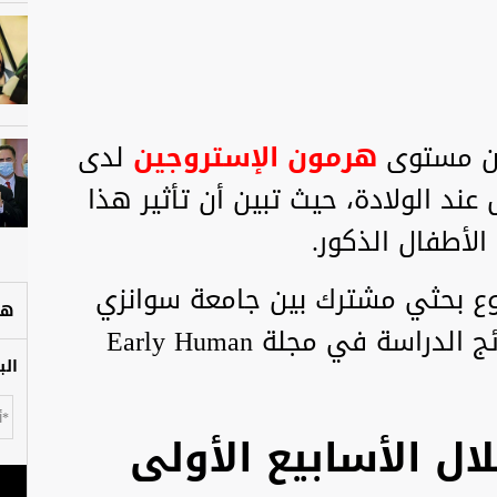
ين مستوى
هرمون الإستروجين
لدى
ند الولادة، حيث تبين أن تأثير هذا
لأطفال الذكور.
ع بحثي مشترك بين جامعة سوانزي
هل
وجامعة لودز الطبية، ونُشرت نتائج الدراسة في مجلة Early Human
الب
ال الأسابيع الأولى