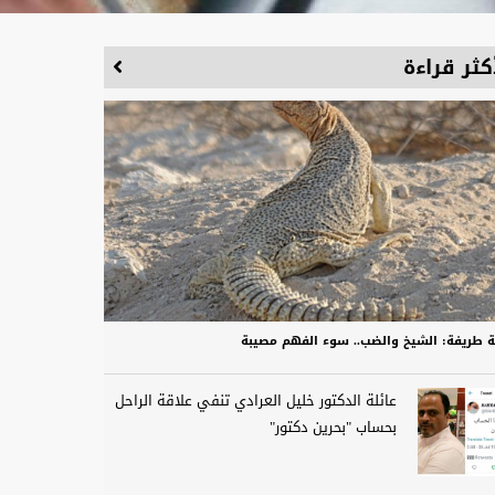
كثر قراءة
 طريفة: الشيخ والضب.. سوء الفهم مصيبة
عائلة الدكتور خليل العرادي تنفي علاقة الراحل
بحساب "بحرين دكتور"