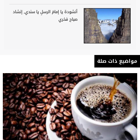
أنشودة يا إمامَ الرسلِ يا سندي, إنشاد
صباح فخري
مواضيع ذات صلة