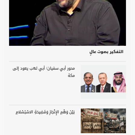
التفكير بصوت عالٍ
محور أبي سفيان/ أبي لهب يعود إلى
مكة
بَيْنَ وَهْمِ الإِنْجَازِ وَفَضِيحَةِ الاسْتِسْلامِ