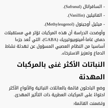
- السافرانال (Safranal).
- الفانيلين (Vanillin).
- ميثيل أوجينول (Methyleugenol).
وأوضحت الدراسة أن هذه المركبات تؤثر في مستقبلات
حمض غاما-أمينوبيوتيريك (GABA)، التي تُعد جزءا
أساسيا من النظام العصبي المسؤول عن تهدئة نشاط
الدماغ وتعزيز الاسترخاء.
النباتات الأكثر غنى بالمركبات
المهدئة
وضع الباحثون قائمة بالعائلات النباتية والأنواع الأكثر
احتواءً على المركبات العطرية ذات التأثير المهدئ.
وتضمنت القائمة: