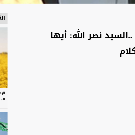
الأ
..السيد نصر الله: أيها
لام
الإ
الج