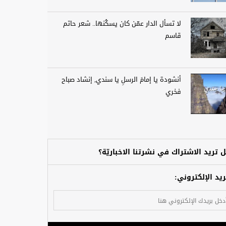
لا تسأل الدار عمّن كان يسكُنها.. شعر حاتم
قاسم
أنشودة يا إمامَ الرسلِ يا سندي, إنشاد صباح
فخري
 تريد الاشتراك في نشرتنا الاخباريّة؟
ريد الإلكتروني: