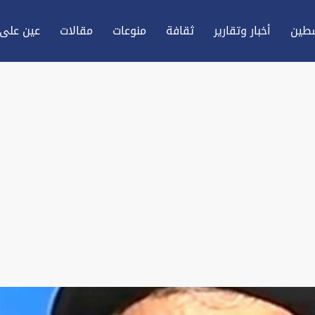
طين
أخبار وتقارير
ثقافة
منوعات
مقالات
عين علی 