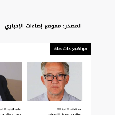
المصدر: مموقع إضاءات الإخباري
مواضيع ذات صلة
عمر نشابة
- 22 تموز 2026
عباس الزيدي
- 19 تموز 2026
هناك في «مجدل الشهداء»
محسن رضائي واله