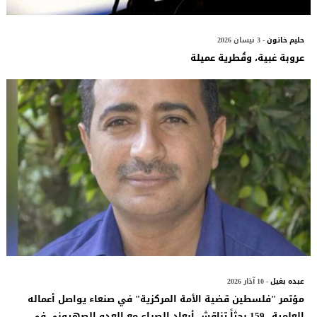
حليم خاتون
- 3 نيسان 2026
عروبة غبية، وقُطرية عميلة
عبده بغيل
- 10 آذار 2026
مؤتمر "فلسطين قضية الأمة المركزية" في صنعاء يواصل أعماله
العلمية.. 159 بحثاً تناقش أبعاد الصراع مع العدو الصهيوني في