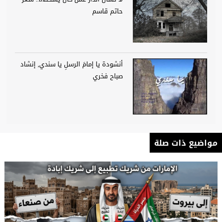
حاتم قاسم
أنشودة يا إمامَ الرسلِ يا سندي, إنشاد
صباح فخري
مواضيع ذات صلة