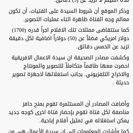
مدة الفيلم لا تزيد عن (5) دقائق.
وذكر الموقع أن شروط السيدة على الفتيات، أن تكون
معالم وجه الفتاة ظاهرة اثناء عمليات التصوير.
كما ستتقاضى ممثلات تلك الافلام اجراً قدره (1700)
دولار امريكي فضلاً عن (50) دولاراً اضافية لكل دقيقة
تزيد عن الخمس دقائق.
وكشفت مصادر الصحيفة ان سيدة الاعمال الافريقية
احضرت معها طاقماً متكاملاً للتصوير والمونتاج
والاخراج التلفزيوني. بجانب استغلالها لاجهزة تصوير
حديثة .
وأضافت المصادر أن المستثمرة تقوم بمنح حافز
مناصفة لكل فتاة تقوم بإحضار فتاة اخرى كوجه جديد
يمكن استغلاله في تمثيل أفلام إباحية.
كما وأشارت المعلومات الى إن سيدة الأعمال هي من