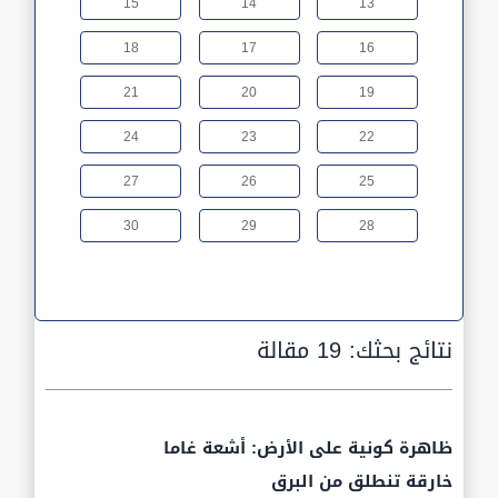
15
14
13
18
17
16
21
20
19
24
23
22
27
26
25
30
29
28
نتائج بحثك:
19 مقالة
ظاهرة كونية على الأرض: أشعة غاما
خارقة تنطلق من البرق