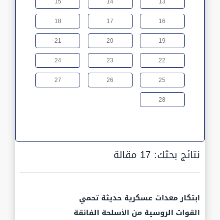
15
14
13
18
17
16
21
20
19
24
23
22
27
26
25
28
نتائج بحثك:
17 مقالة
ابتكار معدات عسكرية حديثة تحمي
القوات الروسية من الأسلحة الفائقة