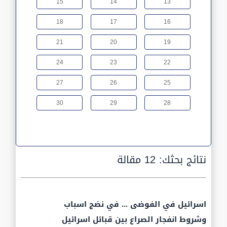
15
14
13
18
17
16
21
20
19
24
23
22
27
26
25
30
29
28
نتائج بحثك:
12 مقالة
اسرائيل في الفوضى ... في نضج اسباب
وشروط انفجار الصراع بين قبائل اسرائيل